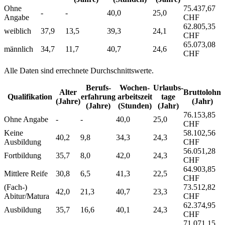
Ohne
75.437,67
-
-
40,0
25,0
Angabe
CHF
62.805,35
weiblich
37,9
13,5
39,3
24,1
CHF
65.073,08
männlich
34,7
11,7
40,7
24,6
CHF
Alle Daten sind errechnete Durchschnittswerte.
Berufs­
Wochen­
Urlaubs­
Alter
Bruttolohn
Qualifikation
erfahrung
arbeitszeit
tage
(Jahre)
(Jahr)
(Jahre)
(Stunden)
(Jahr)
76.153,85
Ohne Angabe
-
-
40,0
25,0
CHF
Keine
58.102,56
40,2
9,8
34,3
24,3
Ausbildung
CHF
56.051,28
Fortbildung
35,7
8,0
42,0
24,3
CHF
64.903,85
Mittlere Reife
30,8
6,5
41,3
22,5
CHF
(Fach-)
73.512,82
42,0
21,3
40,7
23,3
Abitur/Matura
CHF
62.374,95
Ausbildung
35,7
16,6
40,1
24,3
CHF
71.071,15