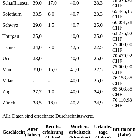
78.076,92
Schaffhausen
39,0
17,0
40,0
28,3
CHF
65.446,15
Solothurn
33,5
8,0
40,7
23,3
CHF
66.051,28
Schwyz
29,0
1,5
40,7
25,0
CHF
63.276,92
Thurgau
25,0
-
40,0
25,0
CHF
75.000,00
Ticino
34,0
7,0
42,5
22,5
CHF
70.476,92
Uri
33,0
-
40,0
25,0
CHF
75.000,00
Vaud
39,0
15,0
41,0
22,5
CHF
76.153,85
Valais
-
-
40,0
25,0
CHF
65.503,85
Zug
27,7
1,0
40,0
24,0
CHF
70.110,98
Zürich
38,5
16,0
40,2
24,9
CHF
Alle Daten sind errechnete Durchschnittswerte.
Berufs­
Wochen­
Urlaubs­
Alter
Bruttolohn
Geschlecht
erfahrung
arbeitszeit
tage
(Jahre)
(Jahr)
(Jahre)
(Stunden)
(Jahre)