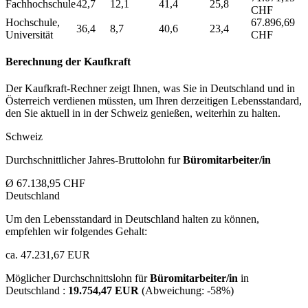
Fachhochschule
42,7
12,1
41,4
25,8
CHF
Hochschule,
67.896,69
36,4
8,7
40,6
23,4
Universität
CHF
Berechnung der Kaufkraft
Der Kaufkraft-Rechner zeigt Ihnen, was Sie in Deutschland und in
Österreich verdienen müssten, um Ihren derzeitigen Lebensstandard,
den Sie aktuell in in der Schweiz genießen, weiterhin zu halten.
Schweiz
Durchschnittlicher Jahres-Bruttolohn fur
Büromitarbeiter/in
Ø 67.138,95 CHF
Deutschland
Um den Lebensstandard in Deutschland halten zu können,
empfehlen wir folgendes Gehalt:
ca. 47.231,67 EUR
Möglicher Durchschnittslohn für
Büromitarbeiter/in
in
Deutschland :
19.754,47 EUR
(Abweichung:
-58%
)