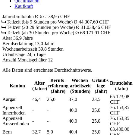
Qualifikation
Kaufkraft
Jahresbruttolohn
Ø 67.138,95 CHF
Teilzeit
(bis 9 Stunden pro Woche)
Ø 44.307,69 CHF
Teilzeit
(20-29 Stunden pro Woche)
Ø 31.038,46 CHF
Teilzeit
(ab 30 Stunden pro Woche)
Ø 68.171,91 CHF
Alter
36,9 Jahre
Berufserfahrung
13,0 Jahre
Wochenarbeitszeit
39,8 Stunden
Urlaubstage
24,5 Tage
Anzahl Monatsgehälter
12
Alle Daten sind errechnete Durchschnittswerte.
Berufs­
Wochen­
Urlaubs­
Alter
Bruttolohn
Kanton
erfahrung
arbeitszeit
tage
(Jahre)
(Jahr)
(Jahre)
(Stunden)
(Jahr)
65.123,08
Aargau
46,4
25,0
37,0
23,5
CHF
Appenzell
76.153,85
-
-
40,0
25,0
Innerrhoden
CHF
Appenzell
76.153,85
-
-
40,0
25,0
Ausserrhoden
CHF
63.480,00
Bern
32,7
5,0
40,4
25,0
CHF