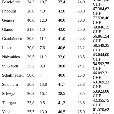
Basel-Stadt
34,2
10,7
37,4
24,0
CHF
67.384,62
Fribourg
26,0
4,0
42,0
30,0
CHF
77.538,46
Genève
40,0
12,0
40,0
30,0
CHF
49.846,15
Glarus
21,0
1,0
43,0
25,0
CHF
56.861,54
Graubünden
30,0
11,5
41,0
24,3
CHF
58.548,25
Luzern
30,0
7,6
40,6
23,2
CHF
43.644,00
Nidwalden
29,5
11,0
32,0
18,5
CHF
54.592,75
St. Gallen
33,2
9,8
38,8
24,1
CHF
66.092,31
Schaffhausen
50,0
-
40,0
25,0
CHF
63.369,23
Solothurn
36,8
13,8
41,7
23,3
CHF
53.923,08
Schwyz
36,3
16,2
38,5
23,5
CHF
42.355,75
Thurgau
33,8
9,5
41,2
23,8
CHF
61.570,62
Vaud
35,5
13,0
40,5
25,0