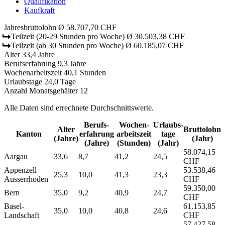
Qualifikation
Kaufkraft
Jahresbruttolohn
Ø 58.707,70 CHF
Teilzeit
(20-29 Stunden pro Woche)
Ø 30.503,38 CHF
Teilzeit
(ab 30 Stunden pro Woche)
Ø 60.185,07 CHF
Alter
33,4 Jahre
Berufserfahrung
9,3 Jahre
Wochenarbeitszeit
40,1 Stunden
Urlaubstage
24,0 Tage
Anzahl Monatsgehälter
12
Alle Daten sind errechnete Durchschnittswerte.
Berufs­
Wochen­
Urlaubs­
Alter
Bruttolohn
Kanton
erfahrung
arbeitszeit
tage
(Jahre)
(Jahr)
(Jahre)
(Stunden)
(Jahr)
58.074,15
Aargau
33,6
8,7
41,2
24,5
CHF
Appenzell
53.538,46
25,3
10,0
41,3
23,3
Ausserrhoden
CHF
59.350,00
Bern
35,0
9,2
40,9
24,7
CHF
Basel-
61.153,85
35,0
10,0
40,8
24,6
Landschaft
CHF
57.427,58