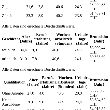
CHF
58.940,38
Zug
31,6
3,8
40,6
24,3
CHF
61.409,71
Zürich
33,3
8,9
40,2
23,8
CHF
Alle Daten sind errechnete Durchschnittswerte.
Berufs­
Wochen­
Urlaubs­
Alter
Bruttolohn
Geschlecht
erfahrung
arbeitszeit
tage
(Jahre)
(Jahr)
(Jahre)
(Stunden)
(Jahre)
58.000,44
weiblich
34,4
9,9
40,0
24,0
CHF
60.368,69
männlich
31,0
7,8
40,6
24,1
CHF
Alle Daten sind errechnete Durchschnittswerte.
Berufs­
Wochen­
Urlaubs­
Alter
Bruttolohn
Qualifikation
erfahrung
arbeitszeit
tage
(Jahre)
(Jahr)
(Jahre)
(Stunden)
(Jahr)
53.723,08
Ohne Angabe
27,0
4,0
40,0
20,0
CHF
Keine
53.684,62
36,6
9,0
38,4
24,4
Ausbildung
CHF
54.018,82