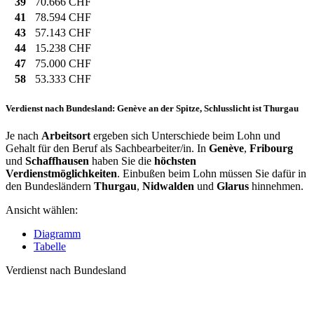
39
70.666 CHF
41
78.594 CHF
43
57.143 CHF
44
15.238 CHF
47
75.000 CHF
58
53.333 CHF
Verdienst nach Bundesland: Genève an der Spitze, Schlusslicht ist Thurgau
Je nach
Arbeitsort
ergeben sich Unterschiede beim Lohn und
Gehalt für den Beruf als Sachbearbeiter/in. In
Genève
,
Fribourg
und
Schaffhausen
haben Sie die
höchsten
Verdienstmöglichkeiten
. Einbußen beim Lohn müssen Sie dafür in
den Bundesländern
Thurgau
,
Nidwalden
und
Glarus
hinnehmen.
Ansicht wählen:
Diagramm
Tabelle
Verdienst nach Bundesland