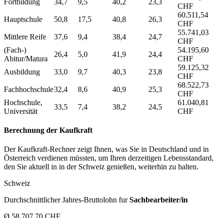
Fortbildung
34,7
9,5
40,2
23,3
CHF
60.511,54
Hauptschule
50,8
17,5
40,8
26,3
CHF
55.741,03
Mittlere Reife
37,6
9,4
38,4
24,7
CHF
(Fach-)
54.195,60
26,4
5,0
41,9
24,4
Abitur/Matura
CHF
59.125,32
Ausbildung
33,0
9,7
40,3
23,8
CHF
68.522,73
Fachhochschule
32,4
8,6
40,9
25,3
CHF
Hochschule,
61.040,81
33,5
7,4
38,2
24,5
Universität
CHF
Berechnung der Kaufkraft
Der Kaufkraft-Rechner zeigt Ihnen, was Sie in Deutschland und in
Österreich verdienen müssten, um Ihren derzeitigen Lebensstandard,
den Sie aktuell in in der Schweiz genießen, weiterhin zu halten.
Schweiz
Durchschnittlicher Jahres-Bruttolohn fur
Sachbearbeiter/in
Ø 58.707,70 CHF