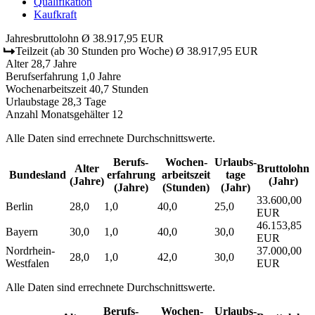
Qualifikation
Kaufkraft
Jahresbruttolohn
Ø 38.917,95 EUR
Teilzeit
(ab 30 Stunden pro Woche)
Ø 38.917,95 EUR
Alter
28,7 Jahre
Berufserfahrung
1,0 Jahre
Wochenarbeitszeit
40,7 Stunden
Urlaubstage
28,3 Tage
Anzahl Monatsgehälter
12
Alle Daten sind errechnete Durchschnittswerte.
Berufs­
Wochen­
Urlaubs­
Alter
Bruttolohn
Bundesland
erfahrung
arbeitszeit
tage
(Jahre)
(Jahr)
(Jahre)
(Stunden)
(Jahr)
33.600,00
Berlin
28,0
1,0
40,0
25,0
EUR
46.153,85
Bayern
30,0
1,0
40,0
30,0
EUR
Nordrhein-
37.000,00
28,0
1,0
42,0
30,0
Westfalen
EUR
Alle Daten sind errechnete Durchschnittswerte.
Berufs­
Wochen­
Urlaubs­