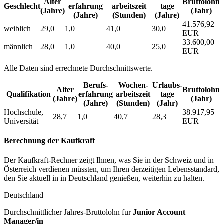
Alter
Bruttolohn
Geschlecht
erfahrung
arbeitszeit
tage
(Jahre)
(Jahr)
(Jahre)
(Stunden)
(Jahre)
41.576,92
weiblich
29,0
1,0
41,0
30,0
EUR
33.600,00
männlich
28,0
1,0
40,0
25,0
EUR
Alle Daten sind errechnete Durchschnittswerte.
Berufs­
Wochen­
Urlaubs­
Alter
Bruttolohn
Qualifikation
erfahrung
arbeitszeit
tage
(Jahre)
(Jahr)
(Jahre)
(Stunden)
(Jahr)
Hochschule,
38.917,95
28,7
1,0
40,7
28,3
Universität
EUR
Berechnung der Kaufkraft
Der Kaufkraft-Rechner zeigt Ihnen, was Sie in der Schweiz und in
Österreich verdienen müssten, um Ihren derzeitigen Lebensstandard,
den Sie aktuell in in Deutschland genießen, weiterhin zu halten.
Deutschland
Durchschnittlicher Jahres-Bruttolohn fur
Junior Account
Manager/in