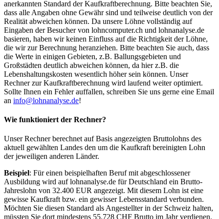
anerkannten Standard der Kaufkraftberechnung. Bitte beachten Sie,
dass alle Angaben ohne Gewähr sind und teilweise deutlich von der
Realität abweichen können. Da unsere Löhne vollständig auf
Eingaben der Besucher von lohncomputer.ch und lohnanalyse.de
basieren, haben wir keinen Einfluss auf die Richtigkeit der Löhne,
die wir zur Berechnung heranziehen. Bitte beachten Sie auch, dass
die Werte in einigen Gebieten, z.B. Ballungsgebieten und
Großstädten deutlich abweichen können, da hier z.B. die
Lebenshaltungskosten wesentlich höher sein können. Unser
Rechner zur Kaufkraftberechnung wird laufend weiter optimiert.
Sollte Ihnen ein Fehler auffallen, schreiben Sie uns gerne eine Email
an
info@lohnanalyse.de
!
Wie funktioniert der Rechner?
Unser Rechner berechnet auf Basis angezeigten Bruttolohns des
aktuell gewählten Landes den um die Kaufkraft bereinigten Lohn
der jeweiligen anderen Länder.
Beispiel
: Für einen beispielhaften Beruf mit abgeschlossener
Ausbildung wird auf lohnanalyse.de für Deutschland ein Brutto-
Jahreslohn von 32.400 EUR angezeigt. Mit diesem Lohn ist eine
gewisse Kaufkraft bzw. ein gewisser Lebensstandard verbunden.
Möchten Sie diesen Standard als Angestellter in der Schweiz halten,
müssten Sie dort mindestens 55.728 CHF Brutto im Jahr verdienen.