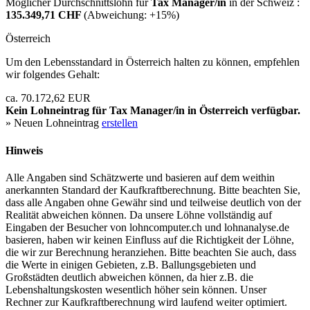
Möglicher Durchschnittslohn für
Tax Manager/in
in der Schweiz :
135.349,71 CHF
(Abweichung:
+15%
)
Österreich
Um den Lebensstandard in Österreich halten zu können, empfehlen
wir folgendes Gehalt:
ca. 70.172,62 EUR
Kein Lohneintrag für
Tax Manager/in
in Österreich verfügbar.
» Neuen Lohneintrag
erstellen
Hinweis
Alle Angaben sind Schätzwerte und basieren auf dem weithin
anerkannten Standard der Kaufkraftberechnung. Bitte beachten Sie,
dass alle Angaben ohne Gewähr sind und teilweise deutlich von der
Realität abweichen können. Da unsere Löhne vollständig auf
Eingaben der Besucher von lohncomputer.ch und lohnanalyse.de
basieren, haben wir keinen Einfluss auf die Richtigkeit der Löhne,
die wir zur Berechnung heranziehen. Bitte beachten Sie auch, dass
die Werte in einigen Gebieten, z.B. Ballungsgebieten und
Großstädten deutlich abweichen können, da hier z.B. die
Lebenshaltungskosten wesentlich höher sein können. Unser
Rechner zur Kaufkraftberechnung wird laufend weiter optimiert.