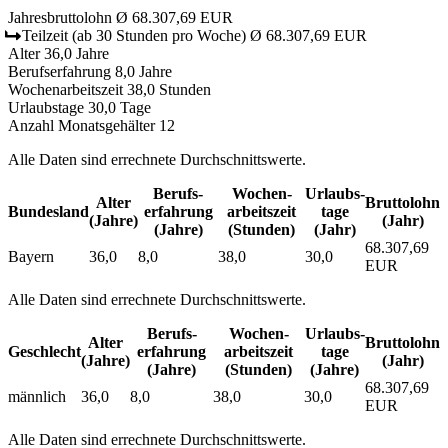
Jahresbruttolohn
Ø 68.307,69 EUR
Teilzeit
(ab 30 Stunden pro Woche)
Ø 68.307,69 EUR
Alter
36,0 Jahre
Berufserfahrung
8,0 Jahre
Wochenarbeitszeit
38,0 Stunden
Urlaubstage
30,0 Tage
Anzahl Monatsgehälter
12
Alle Daten sind errechnete Durchschnittswerte.
Berufs­
Wochen­
Urlaubs­
Alter
Bruttolohn
Bundesland
erfahrung
arbeitszeit
tage
(Jahre)
(Jahr)
(Jahre)
(Stunden)
(Jahr)
68.307,69
Bayern
36,0
8,0
38,0
30,0
EUR
Alle Daten sind errechnete Durchschnittswerte.
Berufs­
Wochen­
Urlaubs­
Alter
Bruttolohn
Geschlecht
erfahrung
arbeitszeit
tage
(Jahre)
(Jahr)
(Jahre)
(Stunden)
(Jahre)
68.307,69
männlich
36,0
8,0
38,0
30,0
EUR
Alle Daten sind errechnete Durchschnittswerte.