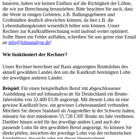
basieren, haben wir keinen Einfluss auf die Richtigkeit der Löhne,
die wir zur Berechnung heranziehen. Bitte beachten Sie auch, dass
die Werte in einigen Gebieten, z.B. Ballungsgebieten und
Großstädten deutlich abweichen können, da hier z.B. die
Lebenshaltungskosten wesentlich höher sein können. Unser
Rechner zur Kaufkraftberechnung wird laufend weiter optimiert.
Sollte Ihnen ein Fehler auffallen, schreiben Sie uns gerne eine Email
an
info@lohnanalyse.de
!
Wie funktioniert der Rechner?
Unser Rechner berechnet auf Basis angezeigten Bruttolohns des
aktuell gewählten Landes den um die Kaufkraft bereinigten Lohn
der jeweiligen anderen Länder.
Beispiel
: Für einen beispielhaften Beruf mit abgeschlossener
Ausbildung wird auf lohnanalyse.de für Deutschland ein Brutto-
Jahreslohn von 32.400 EUR angezeigt. Mit diesem Lohn ist eine
gewisse Kaufkraft bzw. ein gewisser Lebensstandard verbunden.
Möchten Sie diesen Standard als Angestellter in der Schweiz halten,
müssten Sie dort mindestens 55.728 CHF Brutto im Jahr verdienen.
Darüber hinaus wird für das jeweilige andere Land auch der
passende Lohn für den gewählten Beruf angezeigt. So können Sie
direkt prüfen, inwiefern der jeweilige Lohn von der rechnerischen
Empfehlung abweicht oder mit dieser übereinstimmt.