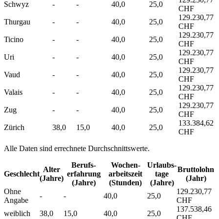
Schwyz
-
-
40,0
25,0
CHF
129.230,77
Thurgau
-
-
40,0
25,0
CHF
129.230,77
Ticino
-
-
40,0
25,0
CHF
129.230,77
Uri
-
-
40,0
25,0
CHF
129.230,77
Vaud
-
-
40,0
25,0
CHF
129.230,77
Valais
-
-
40,0
25,0
CHF
129.230,77
Zug
-
-
40,0
25,0
CHF
133.384,62
Zürich
38,0
15,0
40,0
25,0
CHF
Alle Daten sind errechnete Durchschnittswerte.
Berufs­
Wochen­
Urlaubs­
Alter
Bruttolohn
Geschlecht
erfahrung
arbeitszeit
tage
(Jahre)
(Jahr)
(Jahre)
(Stunden)
(Jahre)
Ohne
129.230,77
-
-
40,0
25,0
Angabe
CHF
137.538,46
weiblich
38,0
15,0
40,0
25,0
CHF