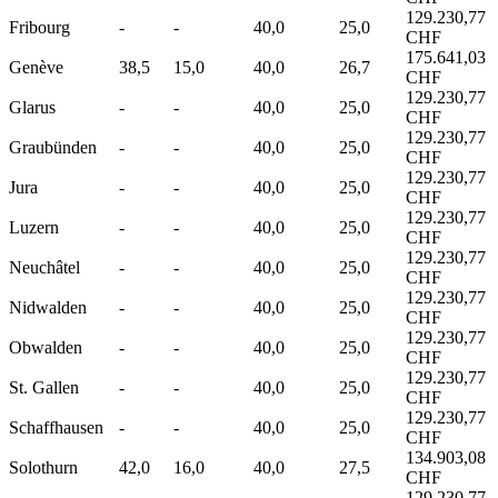
129.230,77
Fribourg
-
-
40,0
25,0
CHF
175.641,03
Genève
38,5
15,0
40,0
26,7
CHF
129.230,77
Glarus
-
-
40,0
25,0
CHF
129.230,77
Graubünden
-
-
40,0
25,0
CHF
129.230,77
Jura
-
-
40,0
25,0
CHF
129.230,77
Luzern
-
-
40,0
25,0
CHF
129.230,77
Neuchâtel
-
-
40,0
25,0
CHF
129.230,77
Nidwalden
-
-
40,0
25,0
CHF
129.230,77
Obwalden
-
-
40,0
25,0
CHF
129.230,77
St. Gallen
-
-
40,0
25,0
CHF
129.230,77
Schaffhausen
-
-
40,0
25,0
CHF
134.903,08
Solothurn
42,0
16,0
40,0
27,5
CHF
129.230,77