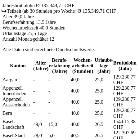
Jahresbruttolohn
Ø 135.349,71 CHF
Teilzeit
(ab 30 Stunden pro Woche)
Ø 135.349,71 CHF
Alter
39,0 Jahre
Berufserfahrung
13,5 Jahre
Wochenarbeitszeit
40,0 Stunden
Urlaubstage
25,5 Tage
Anzahl Monatsgehälter
12
Alle Daten sind errechnete Durchschnittswerte.
Berufs­
Wochen­
Urlaubs­
Alter
Bruttolohn
Kanton
erfahrung
arbeitszeit
tage
(Jahre)
(Jahr)
(Jahre)
(Stunden)
(Jahr)
129.230,77
Aargau
-
-
40,0
25,0
CHF
Appenzell
129.230,77
-
-
40,0
25,0
Innerrhoden
CHF
Appenzell
129.230,77
-
-
40,0
25,0
Ausserrhoden
CHF
129.230,77
Bern
-
-
40,0
25,0
CHF
Basel-
154.615,38
49,0
15,0
40,0
26,5
Landschaft
CHF
122.307,69
Basel-Stadt
28,0
5,0
40,5
26,5
CHF