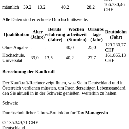
166.730,46
männlich
39,2
13,2
40,2
28,2
CHF
Alle Daten sind errechnete Durchschnittswerte.
Berufs­
Wochen­
Urlaubs­
Alter
Bruttolohn
Qualifikation
erfahrung
arbeitszeit
tage
(Jahre)
(Jahr)
(Jahre)
(Stunden)
(Jahr)
129.230,77
Ohne Angabe
-
-
40,0
25,0
CHF
Hochschule,
161.865,13
39,0
13,5
40,2
27,7
Universität
CHF
Berechnung der Kaufkraft
Der Kaufkraft-Rechner zeigt Ihnen, was Sie in Deutschland und in
Österreich verdienen müssten, um Ihren derzeitigen Lebensstandard,
den Sie aktuell in in der Schweiz genießen, weiterhin zu halten.
Schweiz
Durchschnittlicher Jahres-Bruttolohn fur
Tax Manager/in
Ø 135.349,71 CHF
Deutschland