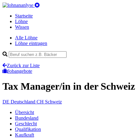
Startseite
Löhne
Wissen
Alle Löhne
Löhne eintragen
Zurück zur Liste
Jobangebote
Tax Manager/in
in der Schweiz
DE
Deutschland
CH
Schweiz
Übersicht
Bundesland
Geschlecht
Qualifikation
Kaufkraft