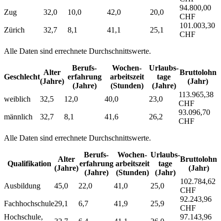
94.800,00
Zug
32,0
10,0
42,0
20,0
CHF
101.003,30
Zürich
32,7
8,1
41,1
25,1
CHF
Alle Daten sind errechnete Durchschnittswerte.
Berufs­
Wochen­
Urlaubs­
Alter
Bruttolohn
Geschlecht
erfahrung
arbeitszeit
tage
(Jahre)
(Jahr)
(Jahre)
(Stunden)
(Jahre)
113.965,38
weiblich
32,5
12,0
40,0
23,0
CHF
93.096,70
männlich
32,7
8,1
41,6
26,2
CHF
Alle Daten sind errechnete Durchschnittswerte.
Berufs­
Wochen­
Urlaubs­
Alter
Bruttolohn
Qualifikation
erfahrung
arbeitszeit
tage
(Jahre)
(Jahr)
(Jahre)
(Stunden)
(Jahr)
102.784,62
Ausbildung
45,0
22,0
41,0
25,0
CHF
92.243,96
Fachhochschule
29,1
6,7
41,9
25,9
CHF
Hochschule,
97.143,96