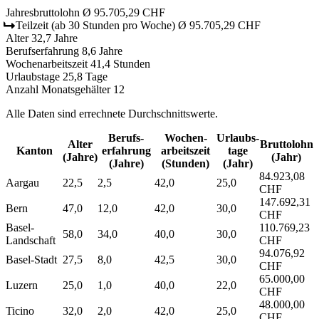
Jahresbruttolohn
Ø 95.705,29 CHF
Teilzeit
(ab 30 Stunden pro Woche)
Ø 95.705,29 CHF
Alter
32,7 Jahre
Berufserfahrung
8,6 Jahre
Wochenarbeitszeit
41,4 Stunden
Urlaubstage
25,8 Tage
Anzahl Monatsgehälter
12
Alle Daten sind errechnete Durchschnittswerte.
Berufs­
Wochen­
Urlaubs­
Alter
Bruttolohn
Kanton
erfahrung
arbeitszeit
tage
(Jahre)
(Jahr)
(Jahre)
(Stunden)
(Jahr)
84.923,08
Aargau
22,5
2,5
42,0
25,0
CHF
147.692,31
Bern
47,0
12,0
42,0
30,0
CHF
Basel-
110.769,23
58,0
34,0
40,0
30,0
Landschaft
CHF
94.076,92
Basel-Stadt
27,5
8,0
42,5
30,0
CHF
65.000,00
Luzern
25,0
1,0
40,0
22,0
CHF
48.000,00
Ticino
32,0
2,0
42,0
25,0
CHF