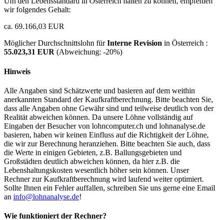
Um den Lebensstandard in Österreich halten zu können, empfehlen
wir folgendes Gehalt:
ca. 69.166,03 EUR
Möglicher Durchschnittslohn für
Interne Revision
in Österreich :
55.023,31 EUR
(Abweichung:
-20%
)
Hinweis
Alle Angaben sind Schätzwerte und basieren auf dem weithin
anerkannten Standard der Kaufkraftberechnung. Bitte beachten Sie,
dass alle Angaben ohne Gewähr sind und teilweise deutlich von der
Realität abweichen können. Da unsere Löhne vollständig auf
Eingaben der Besucher von lohncomputer.ch und lohnanalyse.de
basieren, haben wir keinen Einfluss auf die Richtigkeit der Löhne,
die wir zur Berechnung heranziehen. Bitte beachten Sie auch, dass
die Werte in einigen Gebieten, z.B. Ballungsgebieten und
Großstädten deutlich abweichen können, da hier z.B. die
Lebenshaltungskosten wesentlich höher sein können. Unser
Rechner zur Kaufkraftberechnung wird laufend weiter optimiert.
Sollte Ihnen ein Fehler auffallen, schreiben Sie uns gerne eine Email
an
info@lohnanalyse.de
!
Wie funktioniert der Rechner?