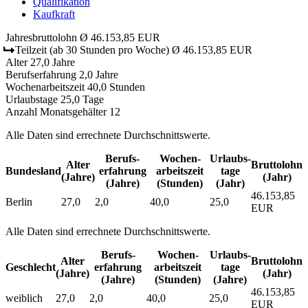
Qualifikation
Kaufkraft
Jahresbruttolohn
Ø 46.153,85 EUR
Teilzeit
(ab 30 Stunden pro Woche)
Ø 46.153,85 EUR
Alter
27,0 Jahre
Berufserfahrung
2,0 Jahre
Wochenarbeitszeit
40,0 Stunden
Urlaubstage
25,0 Tage
Anzahl Monatsgehälter
12
Alle Daten sind errechnete Durchschnittswerte.
Berufs­
Wochen­
Urlaubs­
Alter
Bruttolohn
Bundesland
erfahrung
arbeitszeit
tage
(Jahre)
(Jahr)
(Jahre)
(Stunden)
(Jahr)
46.153,85
Berlin
27,0
2,0
40,0
25,0
EUR
Alle Daten sind errechnete Durchschnittswerte.
Berufs­
Wochen­
Urlaubs­
Alter
Bruttolohn
Geschlecht
erfahrung
arbeitszeit
tage
(Jahre)
(Jahr)
(Jahre)
(Stunden)
(Jahre)
46.153,85
weiblich
27,0
2,0
40,0
25,0
EUR