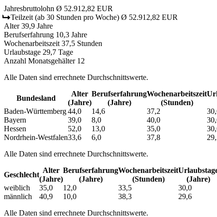
Jahresbruttolohn
Ø 52.912,82 EUR
Teilzeit
(ab 30 Stunden pro Woche)
Ø 52.912,82 EUR
Alter
39,9 Jahre
Berufserfahrung
10,3 Jahre
Wochenarbeitszeit
37,5 Stunden
Urlaubstage
29,7 Tage
Anzahl Monatsgehälter
12
Alle Daten sind errechnete Durchschnittswerte.
Alter
Berufs­erfahrung
Wochen­arbeitszeit
Url
Bundesland
(Jahre)
(Jahre)
(Stunden)
Baden-Württemberg
44,0
14,6
37,2
30,
Bayern
39,0
8,0
40,0
30,
Hessen
52,0
13,0
35,0
30,
Nordrhein-Westfalen
33,6
6,0
37,8
29,
Alle Daten sind errechnete Durchschnittswerte.
Alter
Berufs­erfahrung
Wochen­arbeitszeit
Urlaubs­tag
Geschlecht
(Jahre)
(Jahre)
(Stunden)
(Jahre)
weiblich
35,0
12,0
33,5
30,0
männlich
40,9
10,0
38,3
29,6
Alle Daten sind errechnete Durchschnittswerte.