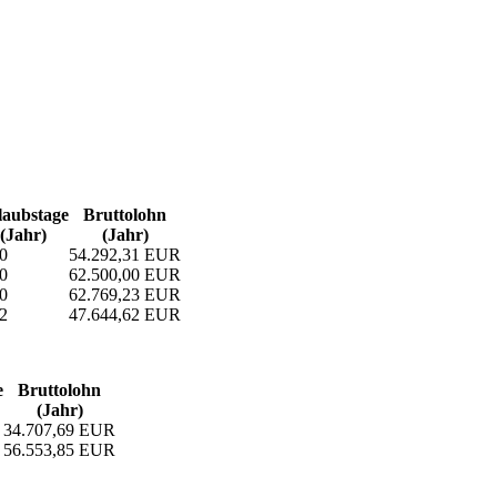
aubs­tage
Bruttolohn
(Jahr)
(Jahr)
0
54.292,31 EUR
0
62.500,00 EUR
0
62.769,23 EUR
2
47.644,62 EUR
e
Bruttolohn
(Jahr)
34.707,69 EUR
56.553,85 EUR