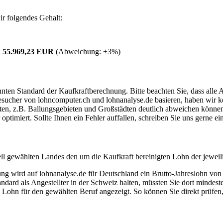
r folgendes Gehalt:
:
55.969,23 EUR
(Abweichung:
+3%
)
ten Standard der Kaufkraftberechnung. Bitte beachten Sie, dass alle 
ucher von lohncomputer.ch und lohnanalyse.de basieren, haben wir kei
eten, z.B. Ballungsgebieten und Großstädten deutlich abweichen können
timiert. Sollte Ihnen ein Fehler auffallen, schreiben Sie uns gerne e
ell gewählten Landes den um die Kaufkraft bereinigten Lohn der jeweil
dung wird auf lohnanalyse.de für Deutschland ein Brutto-Jahreslohn vo
dard als Angestellter in der Schweiz halten, müssten Sie dort mindes
e Lohn für den gewählten Beruf angezeigt. So können Sie direkt prüfen