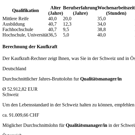
Alter
Berufs­erfahrung
Wochen­arbeitszeit
Qualifikation
(Jahre)
(Jahre)
(Stunden)
Mittlere Reife
40,0
20,0
35,0
Ausbildung
40,7
12,3
34,0
Fachhochschule
40,7
9,5
38,8
Hochschule, Universität
36,5
5,0
40,0
Berechnung der Kaufkraft
Der Kaufkraft-Rechner zeigt Ihnen, was Sie in der Schweiz und in Öst
Deutschland
Durchschnittlicher Jahres-Bruttolohn fur
Qualitätsmanager/in
Ø 52.912,82 EUR
Schweiz
Um den Lebensstandard in der Schweiz halten zu können, empfehlen 
ca. 91.009,66 CHF
Möglicher Durchschnittslohn für
Qualitätsmanager/in
in der Schwei