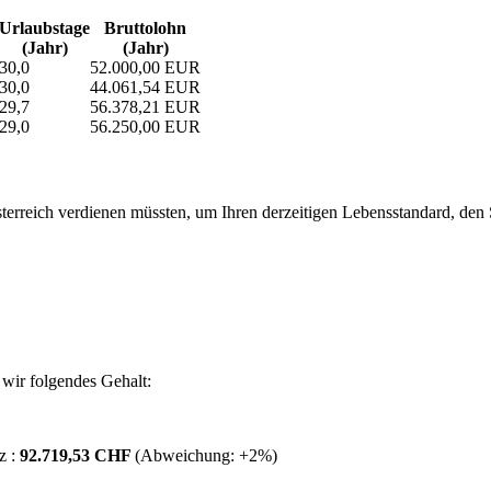
Urlaubs­tage
Bruttolohn
(Jahr)
(Jahr)
30,0
52.000,00 EUR
30,0
44.061,54 EUR
29,7
56.378,21 EUR
29,0
56.250,00 EUR
erreich verdienen müssten, um Ihren derzeitigen Lebensstandard, den Si
wir folgendes Gehalt:
z :
92.719,53 CHF
(Abweichung:
+2%
)