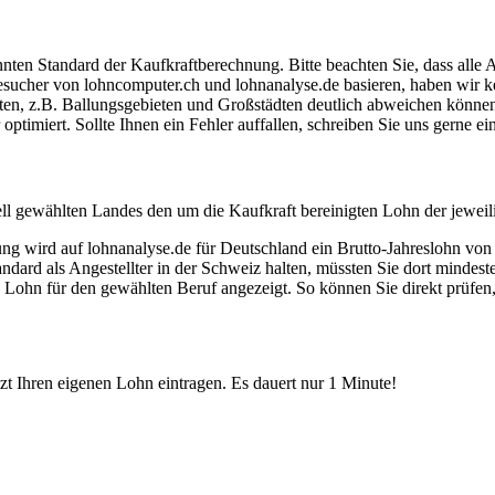
ten Standard der Kaufkraftberechnung. Bitte beachten Sie, dass alle 
ucher von lohncomputer.ch und lohnanalyse.de basieren, haben wir kei
eten, z.B. Ballungsgebieten und Großstädten deutlich abweichen können
timiert. Sollte Ihnen ein Fehler auffallen, schreiben Sie uns gerne e
ell gewählten Landes den um die Kaufkraft bereinigten Lohn der jeweil
dung wird auf lohnanalyse.de für Deutschland ein Brutto-Jahreslohn vo
dard als Angestellter in der Schweiz halten, müssten Sie dort mindes
e Lohn für den gewählten Beruf angezeigt. So können Sie direkt prüfen
etzt Ihren eigenen Lohn eintragen. Es dauert nur 1 Minute!