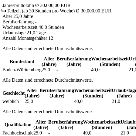
Jahresbruttolohn
Ø 30.000,00 EUR
Teilzeit
(ab 30 Stunden pro Woche)
Ø 30.000,00 EUR
Alter
25,0 Jahre
Berufserfahrung
-
Wochenarbeitszeit
40,0 Stunden
Urlaubstage
21,0 Tage
Anzahl Monatsgehälter
12
Alle Daten sind errechnete Durchschnittswerte.
Alter
Berufs­erfahrung
Wochen­arbeitszeit
Url
Bundesland
(Jahre)
(Jahre)
(Stunden)
Baden-Württemberg
25,0
-
40,0
21,
Alle Daten sind errechnete Durchschnittswerte.
Alter
Berufs­erfahrung
Wochen­arbeitszeit
Urlaubs­tag
Geschlecht
(Jahre)
(Jahre)
(Stunden)
(Jahre)
weiblich
25,0
-
40,0
21,0
Alle Daten sind errechnete Durchschnittswerte.
Alter
Berufs­erfahrung
Wochen­arbeitszeit
Urlaubs
Qualifikation
(Jahre)
(Jahre)
(Stunden)
(Jah
Fachhochschule
25,0
-
40,0
21,0