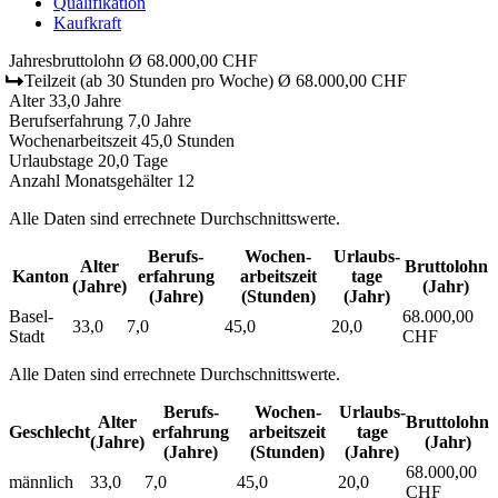
Qualifikation
Kaufkraft
Jahresbruttolohn
Ø 68.000,00 CHF
Teilzeit
(ab 30 Stunden pro Woche)
Ø 68.000,00 CHF
Alter
33,0 Jahre
Berufserfahrung
7,0 Jahre
Wochenarbeitszeit
45,0 Stunden
Urlaubstage
20,0 Tage
Anzahl Monatsgehälter
12
Alle Daten sind errechnete Durchschnittswerte.
Berufs­
Wochen­
Urlaubs­
Alter
Bruttolohn
Kanton
erfahrung
arbeitszeit
tage
(Jahre)
(Jahr)
(Jahre)
(Stunden)
(Jahr)
Basel-
68.000,00
33,0
7,0
45,0
20,0
Stadt
CHF
Alle Daten sind errechnete Durchschnittswerte.
Berufs­
Wochen­
Urlaubs­
Alter
Bruttolohn
Geschlecht
erfahrung
arbeitszeit
tage
(Jahre)
(Jahr)
(Jahre)
(Stunden)
(Jahre)
68.000,00
männlich
33,0
7,0
45,0
20,0
CHF