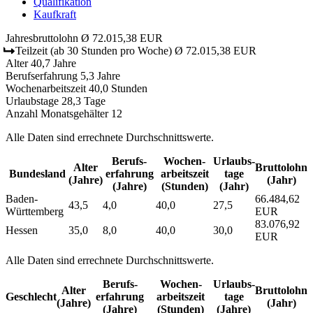
Qualifikation
Kaufkraft
Jahresbruttolohn
Ø 72.015,38 EUR
Teilzeit
(ab 30 Stunden pro Woche)
Ø 72.015,38 EUR
Alter
40,7 Jahre
Berufserfahrung
5,3 Jahre
Wochenarbeitszeit
40,0 Stunden
Urlaubstage
28,3 Tage
Anzahl Monatsgehälter
12
Alle Daten sind errechnete Durchschnittswerte.
Berufs­
Wochen­
Urlaubs­
Alter
Bruttolohn
Bundesland
erfahrung
arbeitszeit
tage
(Jahre)
(Jahr)
(Jahre)
(Stunden)
(Jahr)
Baden-
66.484,62
43,5
4,0
40,0
27,5
Württemberg
EUR
83.076,92
Hessen
35,0
8,0
40,0
30,0
EUR
Alle Daten sind errechnete Durchschnittswerte.
Berufs­
Wochen­
Urlaubs­
Alter
Bruttolohn
Geschlecht
erfahrung
arbeitszeit
tage
(Jahre)
(Jahr)
(Jahre)
(Stunden)
(Jahre)