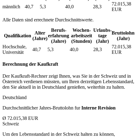
72.015,38
männlich
40,7
5,3
40,0
28,3
EUR
Alle Daten sind errechnete Durchschnittswerte.
Berufs­
Wochen­
Urlaubs­
Alter
Bruttolohn
Qualifikation
erfahrung
arbeitszeit
tage
(Jahre)
(Jahr)
(Jahre)
(Stunden)
(Jahr)
Hochschule,
72.015,38
40,7
5,3
40,0
28,3
Universität
EUR
Berechnung der Kaufkraft
Der Kaufkraft-Rechner zeigt Ihnen, was Sie in der Schweiz und in
Österreich verdienen müssten, um Ihren derzeitigen Lebensstandard,
den Sie aktuell in in Deutschland genießen, weiterhin zu halten.
Deutschland
Durchschnittlicher Jahres-Bruttolohn fur
Interne Revision
Ø 72.015,38 EUR
Schweiz
Um den Lebensstandard in der Schweiz halten zu können,