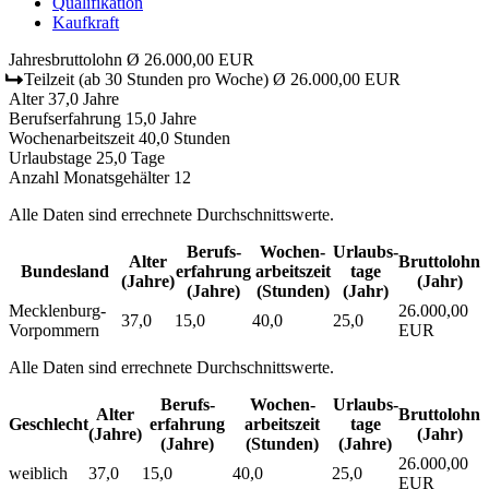
Qualifikation
Kaufkraft
Jahresbruttolohn
Ø 26.000,00 EUR
Teilzeit
(ab 30 Stunden pro Woche)
Ø 26.000,00 EUR
Alter
37,0 Jahre
Berufserfahrung
15,0 Jahre
Wochenarbeitszeit
40,0 Stunden
Urlaubstage
25,0 Tage
Anzahl Monatsgehälter
12
Alle Daten sind errechnete Durchschnittswerte.
Berufs­
Wochen­
Urlaubs­
Alter
Bruttolohn
Bundesland
erfahrung
arbeitszeit
tage
(Jahre)
(Jahr)
(Jahre)
(Stunden)
(Jahr)
Mecklenburg-
26.000,00
37,0
15,0
40,0
25,0
Vorpommern
EUR
Alle Daten sind errechnete Durchschnittswerte.
Berufs­
Wochen­
Urlaubs­
Alter
Bruttolohn
Geschlecht
erfahrung
arbeitszeit
tage
(Jahre)
(Jahr)
(Jahre)
(Stunden)
(Jahre)
26.000,00
weiblich
37,0
15,0
40,0
25,0
EUR