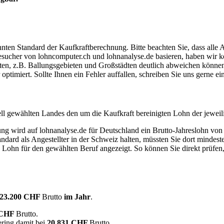
ten Standard der Kaufkraftberechnung. Bitte beachten Sie, dass alle 
ucher von lohncomputer.ch und lohnanalyse.de basieren, haben wir kei
eten, z.B. Ballungsgebieten und Großstädten deutlich abweichen können
timiert. Sollte Ihnen ein Fehler auffallen, schreiben Sie uns gerne e
ell gewählten Landes den um die Kaufkraft bereinigten Lohn der jeweil
dung wird auf lohnanalyse.de für Deutschland ein Brutto-Jahreslohn vo
dard als Angestellter in der Schweiz halten, müssten Sie dort mindes
e Lohn für den gewählten Beruf angezeigt. So können Sie direkt prüfen
23.200 CHF
Brutto
im Jahr
.
 CHF
Brutto.
ering damit bei
20.831 CHF
Brutto.