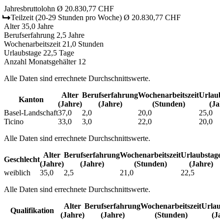
Jahresbruttolohn
Ø 20.830,77 CHF
Teilzeit
(20-29 Stunden pro Woche)
Ø 20.830,77 CHF
Alter
35,0 Jahre
Berufserfahrung
2,5 Jahre
Wochenarbeitszeit
21,0 Stunden
Urlaubstage
22,5 Tage
Anzahl Monatsgehälter
12
Alle Daten sind errechnete Durchschnittswerte.
Alter
Berufs­erfahrung
Wochen­arbeitszeit
Urlaub
Kanton
(Jahre)
(Jahre)
(Stunden)
(Ja
Basel-Landschaft
37,0
2,0
20,0
25,0
Ticino
33,0
3,0
22,0
20,0
Alle Daten sind errechnete Durchschnittswerte.
Alter
Berufs­erfahrung
Wochen­arbeitszeit
Urlaubs­tag
Geschlecht
(Jahre)
(Jahre)
(Stunden)
(Jahre)
weiblich
35,0
2,5
21,0
22,5
Alle Daten sind errechnete Durchschnittswerte.
Alter
Berufs­erfahrung
Wochen­arbeitszeit
Urlau
Qualifikation
(Jahre)
(Jahre)
(Stunden)
(J