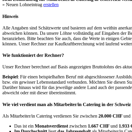
» Neuen Lohneintrag
erstellen
Hinweis
Alle Angaben sind Schätzwerte und basieren auf dem weithin anerkann
abweichen können. Da unsere Löhne vollständig auf Eingaben der Bes
heranziehen. Bitte beachten Sie auch, dass die Werte in einigen Gebi
können. Unser Rechner zur Kaufkraftberechnung wird laufend weiter op
Wie funktioniert der Rechner?
Unser Rechner berechnet auf Basis angezeigten Bruttolohns des aktu
Beispiel
: Für einen beispielhaften Beruf mit abgeschlossener Ausbil
bzw. ein gewisser Lebensstandard verbunden. Möchten Sie diesen Stan
Darüber hinaus wird für das jeweilige andere Land auch der passend
abweicht oder mit dieser übereinstimmt.
Wie viel verdient man als
Mitarbeiter/in Catering
in der Schweiz
Als Mitarbeiter/in Catering verdienen Sie zwischen
20.000 CHF
und
Das ist ein
Monatsverdienst
zwischen
1.667 CHF
und
1.933
Im Durchschnitt
liegt
das Jahresgehalt
als Mitarbeiter/in Cat