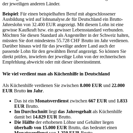
der jeweiligen anderen Länder.
Beispiel
: Für einen beispielhaften Beruf mit abgeschlossener
Ausbildung wird auf lohnanalyse.de für Deutschland ein Brutto-
Jahreslohn von 32.400 EUR angezeigt. Mit diesem Lohn ist eine
gewisse Kaufkraft bzw. ein gewisser Lebensstandard verbunden.
Möchten Sie diesen Standard als Angestellter in der Schweiz halten,
müssten Sie dort mindestens 55.728 CHF Brutto im Jahr verdienen.
Darüber hinaus wird für das jeweilige andere Land auch der
passende Lohn für den gewählten Beruf angezeigt. So können Sie
direkt prüfen, inwiefern der jeweilige Lohn von der rechnerischen
Empfehlung abweicht oder mit dieser übereinstimmt.
Wie viel verdient man als
Küchenhilfe
in Deutschland
Als Küchenhilfe verdienen Sie zwischen
8.000 EUR
und
22.000
EUR
Brutto
im Jahr
.
Das ist ein
Monatsverdienst
zwischen
667 EUR
und
1.833
EUR
Brutto.
Im Durchschnitt
liegt
das Jahresgehalt
als Küchenhilfe
damit bei
14.829 EUR
Brutto.
Die Hälfte
der erhobenen Löhne und Gehälter liegen
überhalb von
15.000 EUR
Brutto, das bedeutet einen
Monatsverdienst
von
1.250 EUR
Brutto.