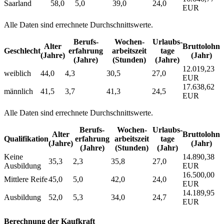
Saarland
58,0
5,0
39,0
24,0
EUR
Alle Daten sind errechnete Durchschnittswerte.
Berufs­
Wochen­
Urlaubs­
Alter
Bruttolohn
Geschlecht
erfahrung
arbeitszeit
tage
(Jahre)
(Jahr)
(Jahre)
(Stunden)
(Jahre)
12.019,23
weiblich
44,0
4,3
30,5
27,0
EUR
17.638,62
männlich
41,5
3,7
41,3
24,5
EUR
Alle Daten sind errechnete Durchschnittswerte.
Berufs­
Wochen­
Urlaubs­
Alter
Bruttolohn
Qualifikation
erfahrung
arbeitszeit
tage
(Jahre)
(Jahr)
(Jahre)
(Stunden)
(Jahr)
Keine
14.890,38
35,3
2,3
35,8
27,0
Ausbildung
EUR
16.500,00
Mittlere Reife
45,0
5,0
42,0
24,0
EUR
14.189,95
Ausbildung
52,0
5,3
34,0
24,7
EUR
Berechnung der Kaufkraft