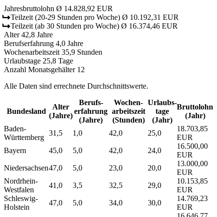
Jahresbruttolohn
Ø 14.828,92 EUR
Teilzeit
(20-29 Stunden pro Woche)
Ø 10.192,31 EUR
Teilzeit
(ab 30 Stunden pro Woche)
Ø 16.374,46 EUR
Alter
42,8 Jahre
Berufserfahrung
4,0 Jahre
Wochenarbeitszeit
35,9 Stunden
Urlaubstage
25,8 Tage
Anzahl Monatsgehälter
12
Alle Daten sind errechnete Durchschnittswerte.
Berufs­
Wochen­
Urlaubs­
Alter
Bruttolohn
Bundesland
erfahrung
arbeitszeit
tage
(Jahre)
(Jahr)
(Jahre)
(Stunden)
(Jahr)
Baden-
18.703,85
31,5
1,0
42,0
25,0
Württemberg
EUR
16.500,00
Bayern
45,0
5,0
42,0
24,0
EUR
13.000,00
Niedersachsen
47,0
5,0
23,0
20,0
EUR
Nordrhein-
10.153,85
41,0
3,5
32,5
29,0
Westfalen
EUR
Schleswig-
14.769,23
47,0
5,0
34,0
30,0
Holstein
EUR
16.646,77