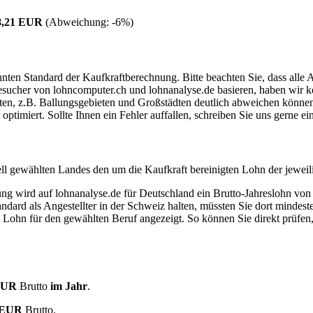
8,21 EUR
(Abweichung:
-6%
)
ten Standard der Kaufkraftberechnung. Bitte beachten Sie, dass alle 
ucher von lohncomputer.ch und lohnanalyse.de basieren, haben wir kei
eten, z.B. Ballungsgebieten und Großstädten deutlich abweichen können
timiert. Sollte Ihnen ein Fehler auffallen, schreiben Sie uns gerne e
ell gewählten Landes den um die Kaufkraft bereinigten Lohn der jeweil
dung wird auf lohnanalyse.de für Deutschland ein Brutto-Jahreslohn vo
dard als Angestellter in der Schweiz halten, müssten Sie dort mindes
e Lohn für den gewählten Beruf angezeigt. So können Sie direkt prüfen
 EUR
Brutto
im Jahr
.
8 EUR
Brutto.