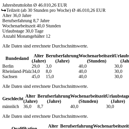
Jahresbruttolohn
Ø 46.010,26 EUR
Teilzeit
(ab 30 Stunden pro Woche)
Ø 46.010,26 EUR
Alter
36,0 Jahre
Berufserfahrung
8,7 Jahre
Wochenarbeitszeit
40,0 Stunden
Urlaubstage
30,0 Tage
Anzahl Monatsgehälter
12
Alle Daten sind errechnete Durchschnittswerte.
Alter
Berufs­erfahrung
Wochen­arbeitszeit
Urlaubs
Bundesland
(Jahre)
(Jahre)
(Stunden)
(Jah
Berlin
29,0
3,0
40,0
30,0
Rheinland-Pfalz
34,0
8,0
40,0
30,0
Sachsen
45,0
15,0
40,0
30,0
Alle Daten sind errechnete Durchschnittswerte.
Alter
Berufs­erfahrung
Wochen­arbeitszeit
Urlaubs­tag
Geschlecht
(Jahre)
(Jahre)
(Stunden)
(Jahre)
männlich
36,0
8,7
40,0
30,0
Alle Daten sind errechnete Durchschnittswerte.
Alter
Berufs­erfahrung
Wochen­arbeitszeit
Qualifikation