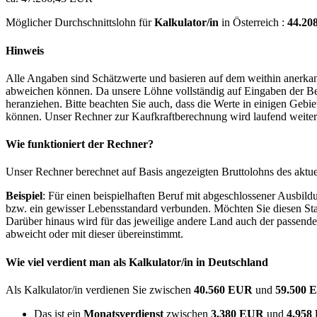
Möglicher Durchschnittslohn für
Kalkulator/in
in Österreich :
44.20
Hinweis
Alle Angaben sind Schätzwerte und basieren auf dem weithin anerkann
abweichen können. Da unsere Löhne vollständig auf Eingaben der Bes
heranziehen. Bitte beachten Sie auch, dass die Werte in einigen Gebi
können. Unser Rechner zur Kaufkraftberechnung wird laufend weiter op
Wie funktioniert der Rechner?
Unser Rechner berechnet auf Basis angezeigten Bruttolohns des aktu
Beispiel
: Für einen beispielhaften Beruf mit abgeschlossener Ausbil
bzw. ein gewisser Lebensstandard verbunden. Möchten Sie diesen Stan
Darüber hinaus wird für das jeweilige andere Land auch der passend
abweicht oder mit dieser übereinstimmt.
Wie viel verdient man als
Kalkulator/in
in Deutschland
Als Kalkulator/in verdienen Sie zwischen
40.560 EUR
und
59.500
Das ist ein
Monatsverdienst
zwischen
3.380 EUR
und
4.95