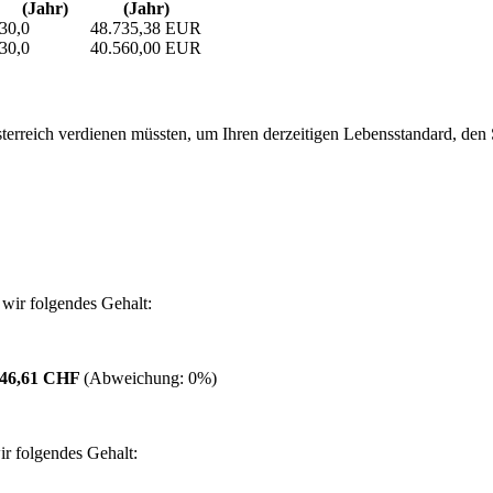
(Jahr)
(Jahr)
30,0
48.735,38 EUR
30,0
40.560,00 EUR
erreich verdienen müssten, um Ihren derzeitigen Lebensstandard, den Si
wir folgendes Gehalt:
746,61 CHF
(Abweichung:
0%
)
r folgendes Gehalt: