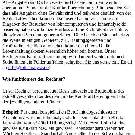
Alle Angaben sind Schätzwerte und basieren auf dem weithin
anerkannten Standard der Kaufkraftberechnung. Bitte beachten Sie,
dass alle Angaben ohne Gewähr sind und teilweise deutlich von der
Realität abweichen können. Da unsere Löhne vollständig auf
Eingaben der Besucher von lohncomputer.ch und lohnanalyse.de
basieren, haben wir keinen Einfluss auf die Richtigkeit der Löhne,
die wir zur Berechnung heranziehen. Bitte beachten Sie auch, dass
die Werte in einigen Gebieten, z.B. Ballungsgebieten und
Großstädten deutlich abweichen können, da hier z.B. die
Lebenshaltungskosten wesentlich höher sein können. Unser
Rechner zur Kaufkraftberechnung wird laufend weiter optimiert.
Sollte Ihnen ein Fehler auffallen, schreiben Sie uns gerne eine Email
an
info@lohnanalyse.de
!
Wie funktioniert der Rechner?
Unser Rechner berechnet auf Basis angezeigten Bruttolohns des
aktuell gewählten Landes den um die Kaufkraft bereinigten Lohn
der jeweiligen anderen Länder.
Beispiel
: Für einen beispielhaften Beruf mit abgeschlossener
Ausbildung wird auf lohnanalyse.de für Deutschland ein Brutto-
Jahreslohn von 32.400 EUR angezeigt. Mit diesem Lohn ist eine
gewisse Kaufkraft bzw. ein gewisser Lebensstandard verbunden.
Möchten Sie diesen Standard als Angestellter in der Schweiz halten,