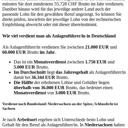
müssten Sie dort mindestens 55.728 CHF Brutto im Jahr verdienen.
Darüber hinaus wird für das jeweilige andere Land auch der
passende Lohn für den gewählten Beruf angezeigt. So können Sie
direkt prüfen, inwiefern der jeweilige Lohn von der rechnerischen
Empfehlung abweicht oder mit dieser übereinstimmt.
Wie viel verdient man als
Anlagenführer/in
in Deutschland
Als Anlagenführer/in verdienen Sie zwischen
21.000 EUR
und
60.000 EUR
Brutto
im Jahr
.
Das ist ein
Monatsverdienst
zwischen
1.750 EUR
und
5.000 EUR
Brutto.
Im Durchschnitt
liegt
das Jahresgehalt
als Anlagenführer/in
damit bei
36.344 EUR
Brutto.
Die Hälfte
der erhobenen Löhne und Gehälter liegen
überhalb von
36.000 EUR
Brutto, das bedeutet einen
Monatsverdienst
von
3.000 EUR
Brutto.
Verdienst nach Bundesland: Niedersachsen an der Spitze, Schlusslicht ist
Sachsen
Je nach
Arbeitsort
ergeben sich Unterschiede beim Lohn und
Gehalt für den Beruf als Anlagenführer/in. In
Niedersachsen
haben