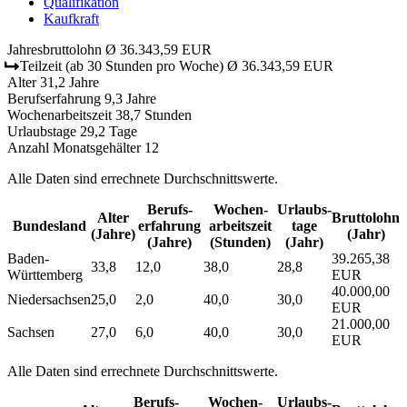
Qualifikation
Kaufkraft
Jahresbruttolohn
Ø 36.343,59 EUR
Teilzeit
(ab 30 Stunden pro Woche)
Ø 36.343,59 EUR
Alter
31,2 Jahre
Berufserfahrung
9,3 Jahre
Wochenarbeitszeit
38,7 Stunden
Urlaubstage
29,2 Tage
Anzahl Monatsgehälter
12
Alle Daten sind errechnete Durchschnittswerte.
Berufs­
Wochen­
Urlaubs­
Alter
Bruttolohn
Bundesland
erfahrung
arbeitszeit
tage
(Jahre)
(Jahr)
(Jahre)
(Stunden)
(Jahr)
Baden-
39.265,38
33,8
12,0
38,0
28,8
Württemberg
EUR
40.000,00
Niedersachsen
25,0
2,0
40,0
30,0
EUR
21.000,00
Sachsen
27,0
6,0
40,0
30,0
EUR
Alle Daten sind errechnete Durchschnittswerte.
Berufs­
Wochen­
Urlaubs­