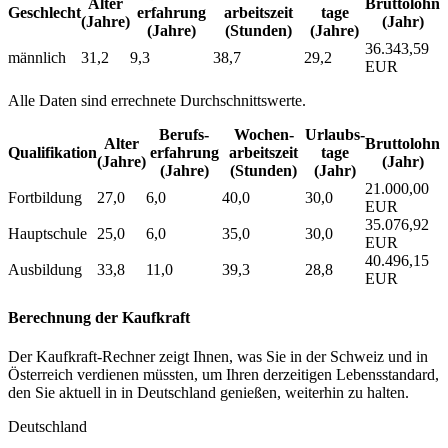
Alter
Bruttolohn
Geschlecht
erfahrung
arbeitszeit
tage
(Jahre)
(Jahr)
(Jahre)
(Stunden)
(Jahre)
36.343,59
männlich
31,2
9,3
38,7
29,2
EUR
Alle Daten sind errechnete Durchschnittswerte.
Berufs­
Wochen­
Urlaubs­
Alter
Bruttolohn
Qualifikation
erfahrung
arbeitszeit
tage
(Jahre)
(Jahr)
(Jahre)
(Stunden)
(Jahr)
21.000,00
Fortbildung
27,0
6,0
40,0
30,0
EUR
35.076,92
Hauptschule
25,0
6,0
35,0
30,0
EUR
40.496,15
Ausbildung
33,8
11,0
39,3
28,8
EUR
Berechnung der Kaufkraft
Der Kaufkraft-Rechner zeigt Ihnen, was Sie in der Schweiz und in
Österreich verdienen müssten, um Ihren derzeitigen Lebensstandard,
den Sie aktuell in in Deutschland genießen, weiterhin zu halten.
Deutschland