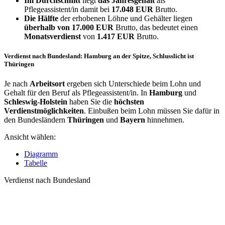
Im Durchschnitt
liegt
das Jahresgehalt
als
Pflegeassistent/in damit bei
17.048 EUR
Brutto.
Die Hälfte
der erhobenen Löhne und Gehälter liegen
überhalb von
17.000 EUR
Brutto, das bedeutet einen
Monatsverdienst
von
1.417 EUR
Brutto.
Verdienst nach Bundesland: Hamburg an der Spitze, Schlusslicht ist
Thüringen
Je nach
Arbeitsort
ergeben sich Unterschiede beim Lohn und
Gehalt für den Beruf als Pflegeassistent/in. In
Hamburg
und
Schleswig-Holstein
haben Sie die
höchsten
Verdienstmöglichkeiten
. Einbußen beim Lohn müssen Sie dafür in
den Bundesländern
Thüringen
und
Bayern
hinnehmen.
Ansicht wählen:
Diagramm
Tabelle
Verdienst nach Bundesland