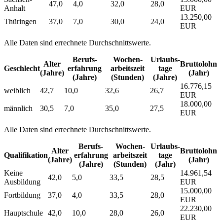
47,0
4,0
32,0
28,0
Anhalt
EUR
13.250,00
Thüringen
37,0
7,0
30,0
24,0
EUR
Alle Daten sind errechnete Durchschnittswerte.
Berufs­
Wochen­
Urlaubs­
Alter
Bruttolohn
Geschlecht
erfahrung
arbeitszeit
tage
(Jahre)
(Jahr)
(Jahre)
(Stunden)
(Jahre)
16.776,15
weiblich
42,7
10,0
32,6
26,7
EUR
18.000,00
männlich
30,5
7,0
35,0
27,5
EUR
Alle Daten sind errechnete Durchschnittswerte.
Berufs­
Wochen­
Urlaubs­
Alter
Bruttolohn
Qualifikation
erfahrung
arbeitszeit
tage
(Jahre)
(Jahr)
(Jahre)
(Stunden)
(Jahr)
Keine
14.961,54
42,0
5,0
33,5
28,5
Ausbildung
EUR
15.000,00
Fortbildung
37,0
4,0
33,5
28,0
EUR
22.230,00
Hauptschule
42,0
10,0
28,0
26,0
EUR