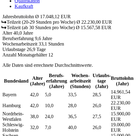
Qualifikation
Kaufkraft
Jahresbruttolohn
Ø 17.048,12 EUR
Teilzeit
(20-29 Stunden pro Woche)
Ø 22.230,00 EUR
Teilzeit
(ab 30 Stunden pro Woche)
Ø 15.567,58 EUR
Alter
40,0 Jahre
Berufserfahrung
9,6 Jahre
Wochenarbeitszeit
33,1 Stunden
Urlaubstage
26,9 Tage
Anzahl Monatsgehälter
12
Alle Daten sind errechnete Durchschnittswerte.
Berufs­
Wochen­
Urlaubs­
Alter
Bruttolohn
Bundesland
erfahrung
arbeitszeit
tage
(Jahre)
(Jahr)
(Jahre)
(Stunden)
(Jahr)
14.961,54
Bayern
42,0
5,0
33,5
28,5
EUR
22.230,00
Hamburg
42,0
10,0
28,0
26,0
EUR
Nordrhein-
15.900,00
38,0
24,0
36,5
27,5
Westfalen
EUR
Schleswig-
19.000,00
32,0
7,0
40,0
26,0
Holstein
EUR
Sachsen-
15.000,00