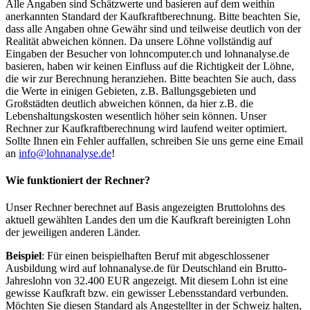
Alle Angaben sind Schätzwerte und basieren auf dem weithin
anerkannten Standard der Kaufkraftberechnung. Bitte beachten Sie,
dass alle Angaben ohne Gewähr sind und teilweise deutlich von der
Realität abweichen können. Da unsere Löhne vollständig auf
Eingaben der Besucher von lohncomputer.ch und lohnanalyse.de
basieren, haben wir keinen Einfluss auf die Richtigkeit der Löhne,
die wir zur Berechnung heranziehen. Bitte beachten Sie auch, dass
die Werte in einigen Gebieten, z.B. Ballungsgebieten und
Großstädten deutlich abweichen können, da hier z.B. die
Lebenshaltungskosten wesentlich höher sein können. Unser
Rechner zur Kaufkraftberechnung wird laufend weiter optimiert.
Sollte Ihnen ein Fehler auffallen, schreiben Sie uns gerne eine Email
an
info@lohnanalyse.de
!
Wie funktioniert der Rechner?
Unser Rechner berechnet auf Basis angezeigten Bruttolohns des
aktuell gewählten Landes den um die Kaufkraft bereinigten Lohn
der jeweiligen anderen Länder.
Beispiel
: Für einen beispielhaften Beruf mit abgeschlossener
Ausbildung wird auf lohnanalyse.de für Deutschland ein Brutto-
Jahreslohn von 32.400 EUR angezeigt. Mit diesem Lohn ist eine
gewisse Kaufkraft bzw. ein gewisser Lebensstandard verbunden.
Möchten Sie diesen Standard als Angestellter in der Schweiz halten,