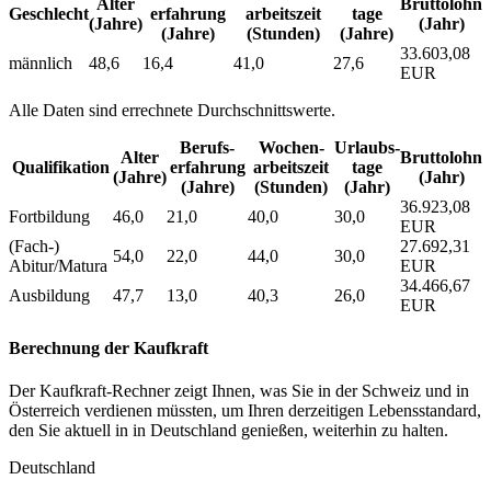
Alter
Bruttolohn
Geschlecht
erfahrung
arbeitszeit
tage
(Jahre)
(Jahr)
(Jahre)
(Stunden)
(Jahre)
33.603,08
männlich
48,6
16,4
41,0
27,6
EUR
Alle Daten sind errechnete Durchschnittswerte.
Berufs­
Wochen­
Urlaubs­
Alter
Bruttolohn
Qualifikation
erfahrung
arbeitszeit
tage
(Jahre)
(Jahr)
(Jahre)
(Stunden)
(Jahr)
36.923,08
Fortbildung
46,0
21,0
40,0
30,0
EUR
(Fach-)
27.692,31
54,0
22,0
44,0
30,0
Abitur/Matura
EUR
34.466,67
Ausbildung
47,7
13,0
40,3
26,0
EUR
Berechnung der Kaufkraft
Der Kaufkraft-Rechner zeigt Ihnen, was Sie in der Schweiz und in
Österreich verdienen müssten, um Ihren derzeitigen Lebensstandard,
den Sie aktuell in in Deutschland genießen, weiterhin zu halten.
Deutschland