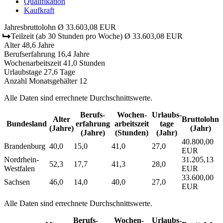
Qualifikation
Kaufkraft
Jahresbruttolohn
Ø 33.603,08 EUR
Teilzeit
(ab 30 Stunden pro Woche)
Ø 33.603,08 EUR
Alter
48,6 Jahre
Berufserfahrung
16,4 Jahre
Wochenarbeitszeit
41,0 Stunden
Urlaubstage
27,6 Tage
Anzahl Monatsgehälter
12
Alle Daten sind errechnete Durchschnittswerte.
Berufs­
Wochen­
Urlaubs­
Alter
Bruttolohn
Bundesland
erfahrung
arbeitszeit
tage
(Jahre)
(Jahr)
(Jahre)
(Stunden)
(Jahr)
40.800,00
Brandenburg
40,0
15,0
41,0
27,0
EUR
Nordrhein-
31.205,13
52,3
17,7
41,3
28,0
Westfalen
EUR
33.600,00
Sachsen
46,0
14,0
40,0
27,0
EUR
Alle Daten sind errechnete Durchschnittswerte.
Berufs­
Wochen­
Urlaubs­