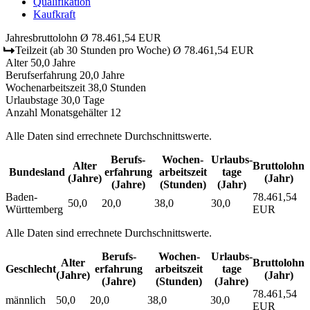
Qualifikation
Kaufkraft
Jahresbruttolohn
Ø 78.461,54 EUR
Teilzeit
(ab 30 Stunden pro Woche)
Ø 78.461,54 EUR
Alter
50,0 Jahre
Berufserfahrung
20,0 Jahre
Wochenarbeitszeit
38,0 Stunden
Urlaubstage
30,0 Tage
Anzahl Monatsgehälter
12
Alle Daten sind errechnete Durchschnittswerte.
Berufs­
Wochen­
Urlaubs­
Alter
Bruttolohn
Bundesland
erfahrung
arbeitszeit
tage
(Jahre)
(Jahr)
(Jahre)
(Stunden)
(Jahr)
Baden-
78.461,54
50,0
20,0
38,0
30,0
Württemberg
EUR
Alle Daten sind errechnete Durchschnittswerte.
Berufs­
Wochen­
Urlaubs­
Alter
Bruttolohn
Geschlecht
erfahrung
arbeitszeit
tage
(Jahre)
(Jahr)
(Jahre)
(Stunden)
(Jahre)
78.461,54
männlich
50,0
20,0
38,0
30,0
EUR