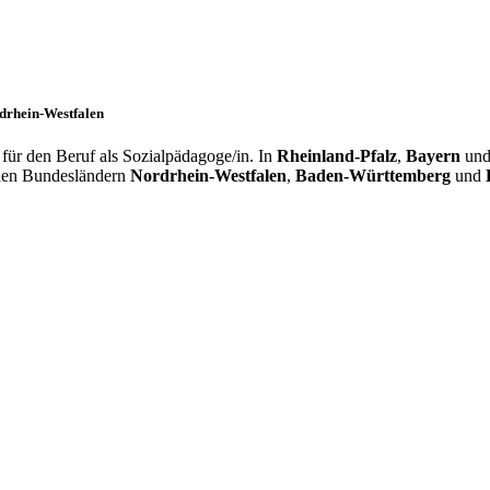
rdrhein-Westfalen
für den Beruf als Sozialpädagoge/in. In
Rheinland-Pfalz
,
Bayern
un
 den Bundesländern
Nordrhein-Westfalen
,
Baden-Württemberg
und