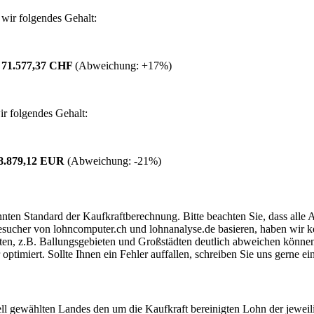
wir folgendes Gehalt:
:
71.577,37 CHF
(Abweichung:
+17%
)
r folgendes Gehalt:
8.879,12 EUR
(Abweichung:
-21%
)
ten Standard der Kaufkraftberechnung. Bitte beachten Sie, dass alle 
ucher von lohncomputer.ch und lohnanalyse.de basieren, haben wir kei
eten, z.B. Ballungsgebieten und Großstädten deutlich abweichen können
timiert. Sollte Ihnen ein Fehler auffallen, schreiben Sie uns gerne e
ell gewählten Landes den um die Kaufkraft bereinigten Lohn der jeweil