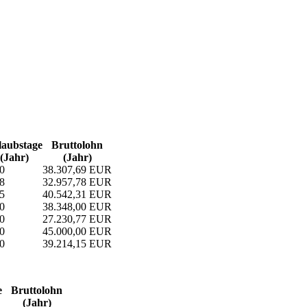
aubs­tage
Bruttolohn
(Jahr)
(Jahr)
0
38.307,69 EUR
8
32.957,78 EUR
5
40.542,31 EUR
0
38.348,00 EUR
0
27.230,77 EUR
0
45.000,00 EUR
0
39.214,15 EUR
e
Bruttolohn
(Jahr)