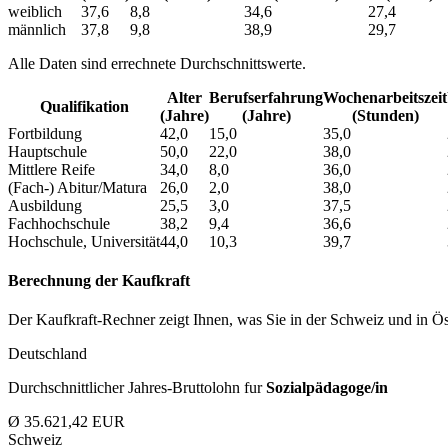
weiblich
37,6
8,8
34,6
27,4
männlich
37,8
9,8
38,9
29,7
Alle Daten sind errechnete Durchschnittswerte.
Alter
Berufs­erfahrung
Wochen­arbeitszeit
Qualifikation
(Jahre)
(Jahre)
(Stunden)
Fortbildung
42,0
15,0
35,0
Hauptschule
50,0
22,0
38,0
Mittlere Reife
34,0
8,0
36,0
(Fach-) Abitur/Matura
26,0
2,0
38,0
Ausbildung
25,5
3,0
37,5
Fachhochschule
38,2
9,4
36,6
Hochschule, Universität
44,0
10,3
39,7
Berechnung der Kaufkraft
Der Kaufkraft-Rechner zeigt Ihnen, was Sie in der Schweiz und in Öst
Deutschland
Durchschnittlicher Jahres-Bruttolohn fur
Sozialpädagoge/in
Ø 35.621,42 EUR
Schweiz