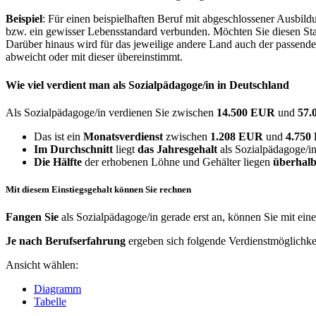
Beispiel
: Für einen beispielhaften Beruf mit abgeschlossener Ausbil
bzw. ein gewisser Lebensstandard verbunden. Möchten Sie diesen Stan
Darüber hinaus wird für das jeweilige andere Land auch der passend
abweicht oder mit dieser übereinstimmt.
Wie viel verdient man als
Sozialpädagoge/in
in Deutschland
Als Sozialpädagoge/in verdienen Sie zwischen
14.500 EUR
und
57
Das ist ein
Monatsverdienst
zwischen
1.208 EUR
und
4.75
Im Durchschnitt
liegt
das Jahresgehalt
als Sozialpädagoge/i
Die Hälfte
der erhobenen Löhne und Gehälter liegen
überhalb
Mit diesem Einstiegsgehalt können Sie rechnen
Fangen Sie
als Sozialpädagoge/in gerade erst an, können Sie mit ei
Je nach Berufserfahrung
ergeben sich folgende Verdienstmöglichke
Ansicht wählen:
Diagramm
Tabelle