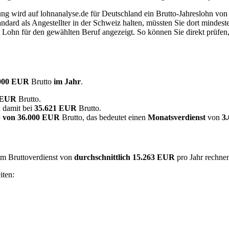
dung wird auf lohnanalyse.de für Deutschland ein Brutto-Jahreslohn vo
dard als Angestellter in der Schweiz halten, müssten Sie dort mindes
e Lohn für den gewählten Beruf angezeigt. So können Sie direkt prüfen
.000 EUR
Brutto
im Jahr
.
0 EUR
Brutto.
n damit bei
35.621 EUR
Brutto.
 von
36.000 EUR
Brutto, das bedeutet einen
Monatsverdienst
von
3
nem Bruttoverdienst von
durchschnittlich
15.263 EUR
pro Jahr rechne
iten: