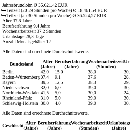
Jahresbruttolohn
Ø 35.621,42 EUR
Teilzeit
(20-29 Stunden pro Woche)
Ø 18.461,54 EUR
Teilzeit
(ab 30 Stunden pro Woche)
Ø 36.524,57 EUR
Alter
37,8 Jahre
Berufserfahrung
9,4 Jahre
Wochenarbeitszeit
37,2 Stunden
Urlaubstage
28,8 Tage
Anzahl Monatsgehälter
12
Alle Daten sind errechnete Durchschnittswerte.
Alter
Berufs­erfahrung
Wochen­arbeitszeit
Url
Bundesland
(Jahre)
(Jahre)
(Stunden)
Berlin
42,0
15,0
38,0
30,
Baden-Württemberg
37,4
9,1
37,6
28,
Bayern
39,5
12,5
38,3
29,
Niedersachsen
32,0
6,0
39,0
30,
Nordrhein-Westfalen
41,5
5,0
30,0
24,
Rheinland-Pfalz
31,0
5,0
39,0
30,
Schleswig-Holstein
30,0
4,0
39,0
30,
Alle Daten sind errechnete Durchschnittswerte.
Alter
Berufs­erfahrung
Wochen­arbeitszeit
Urlaubs­tag
Geschlecht
(Jahre)
(Jahre)
(Stunden)
(Jahre)