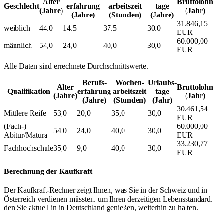
Alter
Bruttolohn
Geschlecht
erfahrung
arbeitszeit
tage
(Jahre)
(Jahr)
(Jahre)
(Stunden)
(Jahre)
31.846,15
weiblich
44,0
14,5
37,5
30,0
EUR
60.000,00
männlich
54,0
24,0
40,0
30,0
EUR
Alle Daten sind errechnete Durchschnittswerte.
Berufs­
Wochen­
Urlaubs­
Alter
Bruttolohn
Qualifikation
erfahrung
arbeitszeit
tage
(Jahre)
(Jahr)
(Jahre)
(Stunden)
(Jahr)
30.461,54
Mittlere Reife
53,0
20,0
35,0
30,0
EUR
(Fach-)
60.000,00
54,0
24,0
40,0
30,0
Abitur/Matura
EUR
33.230,77
Fachhochschule
35,0
9,0
40,0
30,0
EUR
Berechnung der Kaufkraft
Der Kaufkraft-Rechner zeigt Ihnen, was Sie in der Schweiz und in
Österreich verdienen müssten, um Ihren derzeitigen Lebensstandard,
den Sie aktuell in in Deutschland genießen, weiterhin zu halten.