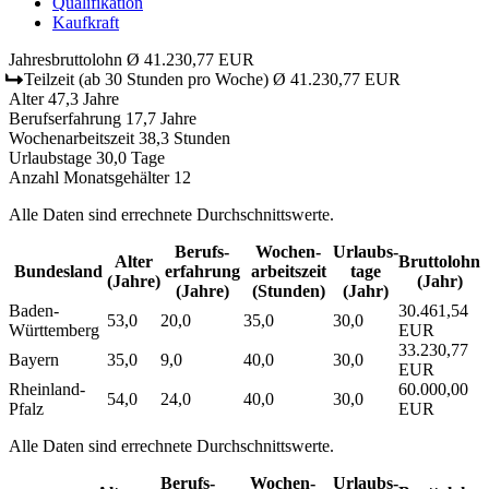
Qualifikation
Kaufkraft
Jahresbruttolohn
Ø 41.230,77 EUR
Teilzeit
(ab 30 Stunden pro Woche)
Ø 41.230,77 EUR
Alter
47,3 Jahre
Berufserfahrung
17,7 Jahre
Wochenarbeitszeit
38,3 Stunden
Urlaubstage
30,0 Tage
Anzahl Monatsgehälter
12
Alle Daten sind errechnete Durchschnittswerte.
Berufs­
Wochen­
Urlaubs­
Alter
Bruttolohn
Bundesland
erfahrung
arbeitszeit
tage
(Jahre)
(Jahr)
(Jahre)
(Stunden)
(Jahr)
Baden-
30.461,54
53,0
20,0
35,0
30,0
Württemberg
EUR
33.230,77
Bayern
35,0
9,0
40,0
30,0
EUR
Rheinland-
60.000,00
54,0
24,0
40,0
30,0
Pfalz
EUR
Alle Daten sind errechnete Durchschnittswerte.
Berufs­
Wochen­
Urlaubs­