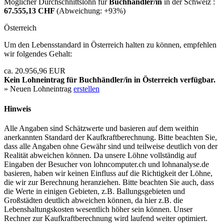
Möglicher Durchschnittslohn für
Buchhändler/in
in der Schweiz :
67.555,13 CHF
(Abweichung:
+93%
)
Österreich
Um den Lebensstandard in Österreich halten zu können, empfehlen
wir folgendes Gehalt:
ca. 20.956,96 EUR
Kein Lohneintrag für
Buchhändler/in
in Österreich verfügbar.
» Neuen Lohneintrag
erstellen
Hinweis
Alle Angaben sind Schätzwerte und basieren auf dem weithin
anerkannten Standard der Kaufkraftberechnung. Bitte beachten Sie,
dass alle Angaben ohne Gewähr sind und teilweise deutlich von der
Realität abweichen können. Da unsere Löhne vollständig auf
Eingaben der Besucher von lohncomputer.ch und lohnanalyse.de
basieren, haben wir keinen Einfluss auf die Richtigkeit der Löhne,
die wir zur Berechnung heranziehen. Bitte beachten Sie auch, dass
die Werte in einigen Gebieten, z.B. Ballungsgebieten und
Großstädten deutlich abweichen können, da hier z.B. die
Lebenshaltungskosten wesentlich höher sein können. Unser
Rechner zur Kaufkraftberechnung wird laufend weiter optimiert.