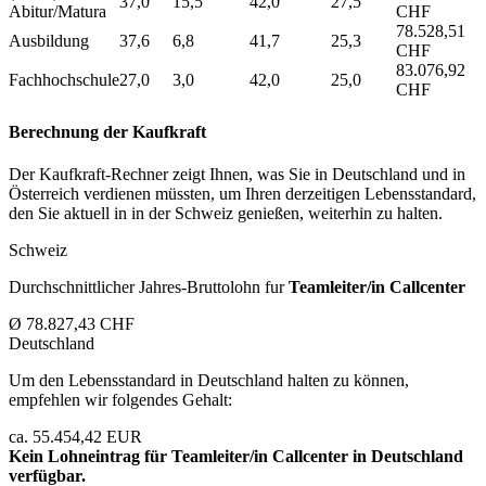
37,0
15,5
42,0
27,5
Abitur/Matura
CHF
78.528,51
Ausbildung
37,6
6,8
41,7
25,3
CHF
83.076,92
Fachhochschule
27,0
3,0
42,0
25,0
CHF
Berechnung der Kaufkraft
Der Kaufkraft-Rechner zeigt Ihnen, was Sie in Deutschland und in
Österreich verdienen müssten, um Ihren derzeitigen Lebensstandard,
den Sie aktuell in in der Schweiz genießen, weiterhin zu halten.
Schweiz
Durchschnittlicher Jahres-Bruttolohn fur
Teamleiter/in Callcenter
Ø 78.827,43 CHF
Deutschland
Um den Lebensstandard in Deutschland halten zu können,
empfehlen wir folgendes Gehalt:
ca. 55.454,42 EUR
Kein Lohneintrag für
Teamleiter/in Callcenter
in Deutschland
verfügbar.