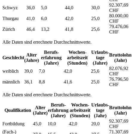
92.307,69
Schwyz
36,0
5,0
44,0
30,0
CHF
80.000,00
Thurgau
41,0
6,0
42,0
25,0
CHF
79.476,06
Zürich
46,4
13,2
41,8
25,6
CHF
Alle Daten sind errechnete Durchschnittswerte.
Berufs­
Wochen­
Urlaubs­
Alter
Bruttolohn
Geschlecht
erfahrung
arbeitszeit
tage
(Jahre)
(Jahr)
(Jahre)
(Stunden)
(Jahre)
82.076,92
weiblich
39,0
7,0
42,0
25,6
CHF
76.796,50
männlich
36,1
8,8
41,6
25,0
CHF
Alle Daten sind errechnete Durchschnittswerte.
Berufs­
Wochen­
Urlaubs­
Alter
Bruttolohn
Qualifikation
erfahrung
arbeitszeit
tage
(Jahre)
(Jahr)
(Jahre)
(Stunden)
(Jahr)
92.307,69
Fortbildung
45,0
10,0
42,0
20,0
CHF
(Fach-)
71.307,69