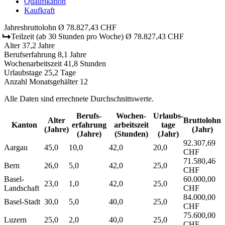
Qualifikation
Kaufkraft
Jahresbruttolohn
Ø 78.827,43 CHF
Teilzeit
(ab 30 Stunden pro Woche)
Ø 78.827,43 CHF
Alter
37,2 Jahre
Berufserfahrung
8,1 Jahre
Wochenarbeitszeit
41,8 Stunden
Urlaubstage
25,2 Tage
Anzahl Monatsgehälter
12
Alle Daten sind errechnete Durchschnittswerte.
Berufs­
Wochen­
Urlaubs­
Alter
Bruttolohn
Kanton
erfahrung
arbeitszeit
tage
(Jahre)
(Jahr)
(Jahre)
(Stunden)
(Jahr)
92.307,69
Aargau
45,0
10,0
42,0
20,0
CHF
71.580,46
Bern
26,0
5,0
42,0
25,0
CHF
Basel-
60.000,00
23,0
1,0
42,0
25,0
Landschaft
CHF
84.000,00
Basel-Stadt
30,0
5,0
40,0
25,0
CHF
75.600,00
Luzern
25,0
2,0
40,0
25,0
CHF