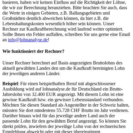
basieren, haben wir keinen Einfluss auf die Richtigkeit der Löhne,
die wir zur Berechnung heranziehen. Bitte beachten Sie auch, dass
die Werte in einigen Gebieten, z.B. Ballungsgebieten und
Großstädten deutlich abweichen können, da hier z.B. die
Lebenshaltungskosten wesentlich höher sein können. Unser
Rechner zur Kaufkraftberechnung wird laufend weiter optimiert.
Sollte Ihnen ein Fehler auffallen, schreiben Sie uns gerne eine Email
an
info@lohnanalyse.de
!
Wie funktioniert der Rechner?
Unser Rechner berechnet auf Basis angezeigten Bruttolohns des
aktuell gewählten Landes den um die Kaufkraft bereinigten Lohn
der jeweiligen anderen Länder.
Beispiel
: Für einen beispielhaften Beruf mit abgeschlossener
Ausbildung wird auf lohnanalyse.de für Deutschland ein Brutto-
Jahreslohn von 32.400 EUR angezeigt. Mit diesem Lohn ist eine
gewisse Kaufkraft bzw. ein gewisser Lebensstandard verbunden.
Möchten Sie diesen Standard als Angestellter in der Schweiz halten,
müssten Sie dort mindestens 55.728 CHF Brutto im Jahr verdienen.
Darüber hinaus wird für das jeweilige andere Land auch der
passende Lohn für den gewählten Beruf angezeigt. So können Sie
direkt prüfen, inwiefern der jeweilige Lohn von der rechnerischen
Empfehlung abweicht oder mit dieser übereinstimmt.