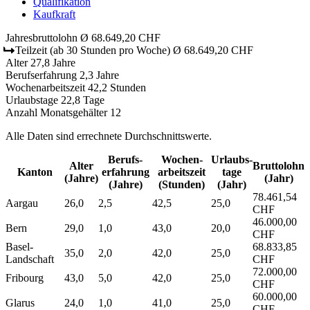
Qualifikation
Kaufkraft
Jahresbruttolohn
Ø 68.649,20 CHF
Teilzeit
(ab 30 Stunden pro Woche)
Ø 68.649,20 CHF
Alter
27,8 Jahre
Berufserfahrung
2,3 Jahre
Wochenarbeitszeit
42,2 Stunden
Urlaubstage
22,8 Tage
Anzahl Monatsgehälter
12
Alle Daten sind errechnete Durchschnittswerte.
Berufs­
Wochen­
Urlaubs­
Alter
Bruttolohn
Kanton
erfahrung
arbeitszeit
tage
(Jahre)
(Jahr)
(Jahre)
(Stunden)
(Jahr)
78.461,54
Aargau
26,0
2,5
42,5
25,0
CHF
46.000,00
Bern
29,0
1,0
43,0
20,0
CHF
Basel-
68.833,85
35,0
2,0
42,0
25,0
Landschaft
CHF
72.000,00
Fribourg
43,0
5,0
42,0
25,0
CHF
60.000,00
Glarus
24,0
1,0
41,0
25,0
CHF