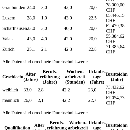
78.000,00
Graubünden
24,0
3,0
42,0
20,0
CHF
65.446,15
Luzern
28,0
1,0
43,0
22,5
CHF
62.479,38
Schaffhausen
23,0
3,0
40,0
20,0
CHF
55.384,62
Valais
43,0
4,0
42,0
20,0
CHF
71.385,64
Zürich
25,1
2,1
42,3
22,8
CHF
Alle Daten sind errechnete Durchschnittswerte.
Berufs­
Wochen­
Urlaubs­
Alter
Bruttolohn
Geschlecht
erfahrung
arbeitszeit
tage
(Jahre)
(Jahr)
(Jahre)
(Stunden)
(Jahre)
73.432,62
weiblich
33,0
2,8
42,2
23,0
CHF
67.054,73
männlich
26,0
2,1
42,2
22,7
CHF
Alle Daten sind errechnete Durchschnittswerte.
Berufs­
Wochen­
Urlaubs­
Alter
Bruttolohn
Qualifikation
erfahrung
arbeitszeit
tage