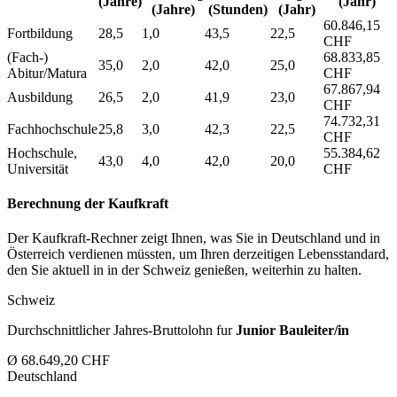
(Jahre)
(Jahr)
(Jahre)
(Stunden)
(Jahr)
60.846,15
Fortbildung
28,5
1,0
43,5
22,5
CHF
(Fach-)
68.833,85
35,0
2,0
42,0
25,0
Abitur/Matura
CHF
67.867,94
Ausbildung
26,5
2,0
41,9
23,0
CHF
74.732,31
Fachhochschule
25,8
3,0
42,3
22,5
CHF
Hochschule,
55.384,62
43,0
4,0
42,0
20,0
Universität
CHF
Berechnung der Kaufkraft
Der Kaufkraft-Rechner zeigt Ihnen, was Sie in Deutschland und in
Österreich verdienen müssten, um Ihren derzeitigen Lebensstandard,
den Sie aktuell in in der Schweiz genießen, weiterhin zu halten.
Schweiz
Durchschnittlicher Jahres-Bruttolohn fur
Junior Bauleiter/in
Ø 68.649,20 CHF
Deutschland