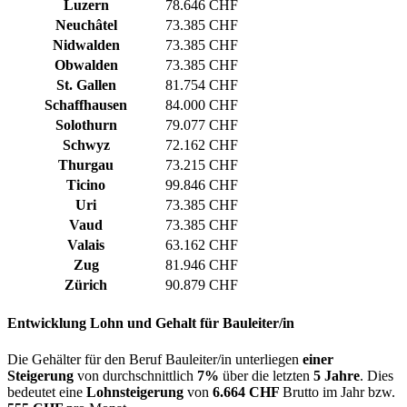
Luzern
78.646 CHF
Neuchâtel
73.385 CHF
Nidwalden
73.385 CHF
Obwalden
73.385 CHF
St. Gallen
81.754 CHF
Schaffhausen
84.000 CHF
Solothurn
79.077 CHF
Schwyz
72.162 CHF
Thurgau
73.215 CHF
Ticino
99.846 CHF
Uri
73.385 CHF
Vaud
73.385 CHF
Valais
63.162 CHF
Zug
81.946 CHF
Zürich
90.879 CHF
Entwicklung
Lohn und Gehalt
für Bauleiter/in
Die Gehälter für den Beruf Bauleiter/in unterliegen
einer
Steigerung
von durchschnittlich
7%
über die letzten
5 Jahre
. Dies
bedeutet eine
Lohnsteigerung
von
6.664 CHF
Brutto im Jahr bzw.