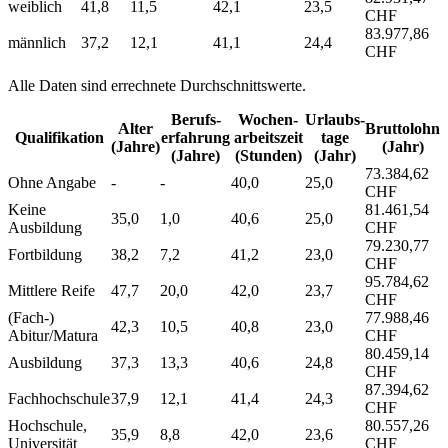
weiblich
41,8
11,5
42,1
23,5
CHF
83.977,86
männlich
37,2
12,1
41,1
24,4
CHF
Alle Daten sind errechnete Durchschnittswerte.
Berufs­
Wochen­
Urlaubs­
Alter
Bruttolohn
Qualifikation
erfahrung
arbeitszeit
tage
(Jahre)
(Jahr)
(Jahre)
(Stunden)
(Jahr)
73.384,62
Ohne Angabe
-
-
40,0
25,0
CHF
Keine
81.461,54
35,0
1,0
40,6
25,0
Ausbildung
CHF
79.230,77
Fortbildung
38,2
7,2
41,2
23,0
CHF
95.784,62
Mittlere Reife
47,7
20,0
42,0
23,7
CHF
(Fach-)
77.988,46
42,3
10,5
40,8
23,0
Abitur/Matura
CHF
80.459,14
Ausbildung
37,3
13,3
40,6
24,8
CHF
87.394,62
Fachhochschule
37,9
12,1
41,4
24,3
CHF
Hochschule,
80.557,26
35,9
8,8
42,0
23,6
Universität
CHF