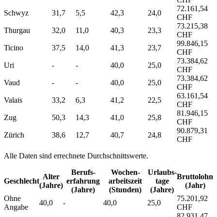
72.161,54
Schwyz
31,7
5,5
42,3
24,0
CHF
73.215,38
Thurgau
32,0
11,0
40,3
23,3
CHF
99.846,15
Ticino
37,5
14,0
41,3
23,7
CHF
73.384,62
Uri
-
-
40,0
25,0
CHF
73.384,62
Vaud
-
-
40,0
25,0
CHF
63.161,54
Valais
33,2
6,3
41,2
22,5
CHF
81.946,15
Zug
50,3
14,3
41,0
25,8
CHF
90.879,31
Zürich
38,6
12,7
40,7
24,8
CHF
Alle Daten sind errechnete Durchschnittswerte.
Berufs­
Wochen­
Urlaubs­
Alter
Bruttolohn
Geschlecht
erfahrung
arbeitszeit
tage
(Jahre)
(Jahr)
(Jahre)
(Stunden)
(Jahre)
Ohne
75.201,92
40,0
-
40,0
25,0
Angabe
CHF
82.931,47