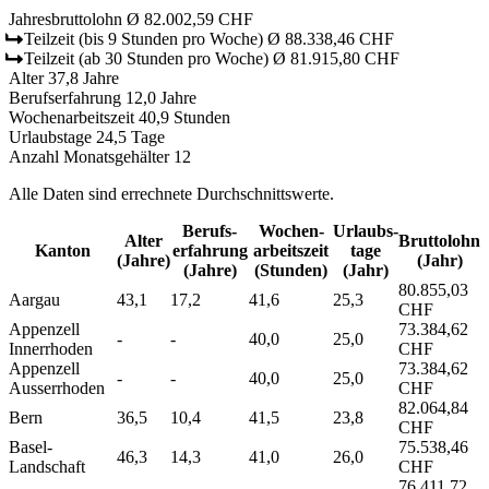
Jahresbruttolohn
Ø 82.002,59 CHF
Teilzeit
(bis 9 Stunden pro Woche)
Ø 88.338,46 CHF
Teilzeit
(ab 30 Stunden pro Woche)
Ø 81.915,80 CHF
Alter
37,8 Jahre
Berufserfahrung
12,0 Jahre
Wochenarbeitszeit
40,9 Stunden
Urlaubstage
24,5 Tage
Anzahl Monatsgehälter
12
Alle Daten sind errechnete Durchschnittswerte.
Berufs­
Wochen­
Urlaubs­
Alter
Bruttolohn
Kanton
erfahrung
arbeitszeit
tage
(Jahre)
(Jahr)
(Jahre)
(Stunden)
(Jahr)
80.855,03
Aargau
43,1
17,2
41,6
25,3
CHF
Appenzell
73.384,62
-
-
40,0
25,0
Innerrhoden
CHF
Appenzell
73.384,62
-
-
40,0
25,0
Ausserrhoden
CHF
82.064,84
Bern
36,5
10,4
41,5
23,8
CHF
Basel-
75.538,46
46,3
14,3
41,0
26,0
Landschaft
CHF
76.411,72