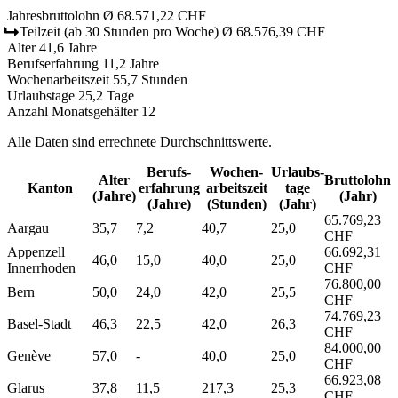
Jahresbruttolohn
Ø 68.571,22 CHF
Teilzeit
(ab 30 Stunden pro Woche)
Ø 68.576,39 CHF
Alter
41,6 Jahre
Berufserfahrung
11,2 Jahre
Wochenarbeitszeit
55,7 Stunden
Urlaubstage
25,2 Tage
Anzahl Monatsgehälter
12
Alle Daten sind errechnete Durchschnittswerte.
Berufs­
Wochen­
Urlaubs­
Alter
Bruttolohn
Kanton
erfahrung
arbeitszeit
tage
(Jahre)
(Jahr)
(Jahre)
(Stunden)
(Jahr)
65.769,23
Aargau
35,7
7,2
40,7
25,0
CHF
Appenzell
66.692,31
46,0
15,0
40,0
25,0
Innerrhoden
CHF
76.800,00
Bern
50,0
24,0
42,0
25,5
CHF
74.769,23
Basel-Stadt
46,3
22,5
42,0
26,3
CHF
84.000,00
Genève
57,0
-
40,0
25,0
CHF
66.923,08
Glarus
37,8
11,5
217,3
25,3
CHF