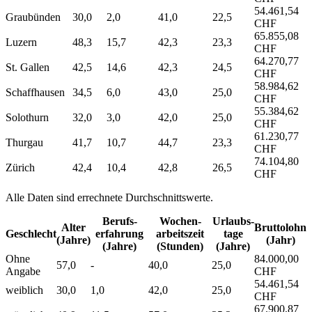
54.461,54
Graubünden
30,0
2,0
41,0
22,5
CHF
65.855,08
Luzern
48,3
15,7
42,3
23,3
CHF
64.270,77
St. Gallen
42,5
14,6
42,3
24,5
CHF
58.984,62
Schaffhausen
34,5
6,0
43,0
25,0
CHF
55.384,62
Solothurn
32,0
3,0
42,0
25,0
CHF
61.230,77
Thurgau
41,7
10,7
44,7
23,3
CHF
74.104,80
Zürich
42,4
10,4
42,8
26,5
CHF
Alle Daten sind errechnete Durchschnittswerte.
Berufs­
Wochen­
Urlaubs­
Alter
Bruttolohn
Geschlecht
erfahrung
arbeitszeit
tage
(Jahre)
(Jahr)
(Jahre)
(Stunden)
(Jahre)
Ohne
84.000,00
57,0
-
40,0
25,0
Angabe
CHF
54.461,54
weiblich
30,0
1,0
42,0
25,0
CHF
67.900,87