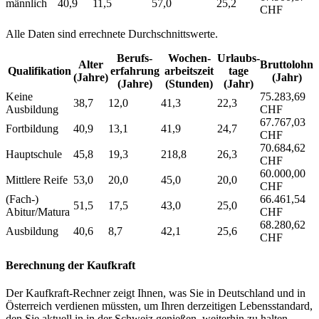
männlich
40,9
11,5
57,0
25,2
CHF
Alle Daten sind errechnete Durchschnittswerte.
Berufs­
Wochen­
Urlaubs­
Alter
Bruttolohn
Qualifikation
erfahrung
arbeitszeit
tage
(Jahre)
(Jahr)
(Jahre)
(Stunden)
(Jahr)
Keine
75.283,69
38,7
12,0
41,3
22,3
Ausbildung
CHF
67.767,03
Fortbildung
40,9
13,1
41,9
24,7
CHF
70.684,62
Hauptschule
45,8
19,3
218,8
26,3
CHF
60.000,00
Mittlere Reife
53,0
20,0
45,0
20,0
CHF
(Fach-)
66.461,54
51,5
17,5
43,0
25,0
Abitur/Matura
CHF
68.280,62
Ausbildung
40,6
8,7
42,1
25,6
CHF
Berechnung der Kaufkraft
Der Kaufkraft-Rechner zeigt Ihnen, was Sie in Deutschland und in
Österreich verdienen müssten, um Ihren derzeitigen Lebensstandard,
den Sie aktuell in in der Schweiz genießen, weiterhin zu halten.