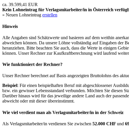
ca. 39.599,41 EUR
Kein Lohneintrag für
Verlagsmitarbeiter/in
in Österreich verfüg
» Neuen Lohneintrag
erstellen
Hinweis
Alle Angaben sind Schätzwerte und basieren auf dem weithin anerkann
abweichen können. Da unsere Löhne vollständig auf Eingaben der Bes
heranziehen. Bitte beachten Sie auch, dass die Werte in einigen Gebi
können. Unser Rechner zur Kaufkraftberechnung wird laufend weiter op
Wie funktioniert der Rechner?
Unser Rechner berechnet auf Basis angezeigten Bruttolohns des aktu
Beispiel
: Für einen beispielhaften Beruf mit abgeschlossener Ausbil
bzw. ein gewisser Lebensstandard verbunden. Möchten Sie diesen Stan
Darüber hinaus wird für das jeweilige andere Land auch der passend
abweicht oder mit dieser übereinstimmt.
Wie viel verdient man als
Verlagsmitarbeiter/in
in der Schweiz
Als Verlagsmitarbeiter/in verdienen Sie zwischen
52.000 CHF
und
6