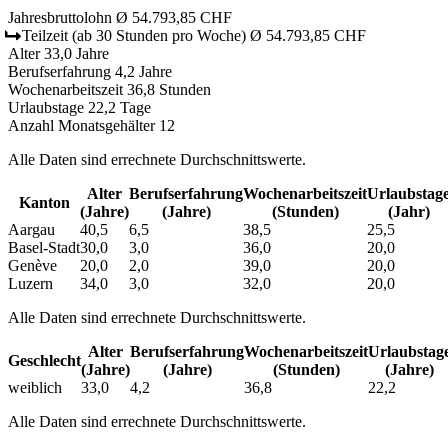
Jahresbruttolohn
Ø 54.793,85 CHF
Teilzeit
(ab 30 Stunden pro Woche)
Ø 54.793,85 CHF
Alter
33,0 Jahre
Berufserfahrung
4,2 Jahre
Wochenarbeitszeit
36,8 Stunden
Urlaubstage
22,2 Tage
Anzahl Monatsgehälter
12
Alle Daten sind errechnete Durchschnittswerte.
Alter
Berufs­erfahrung
Wochen­arbeitszeit
Urlaubs­tag
Kanton
(Jahre)
(Jahre)
(Stunden)
(Jahr)
Aargau
40,5
6,5
38,5
25,5
Basel-Stadt
30,0
3,0
36,0
20,0
Genève
20,0
2,0
39,0
20,0
Luzern
34,0
3,0
32,0
20,0
Alle Daten sind errechnete Durchschnittswerte.
Alter
Berufs­erfahrung
Wochen­arbeitszeit
Urlaubs­tag
Geschlecht
(Jahre)
(Jahre)
(Stunden)
(Jahre)
weiblich
33,0
4,2
36,8
22,2
Alle Daten sind errechnete Durchschnittswerte.