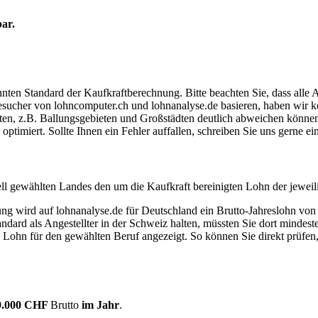
bar.
ten Standard der Kaufkraftberechnung. Bitte beachten Sie, dass alle 
ucher von lohncomputer.ch und lohnanalyse.de basieren, haben wir kei
eten, z.B. Ballungsgebieten und Großstädten deutlich abweichen können
timiert. Sollte Ihnen ein Fehler auffallen, schreiben Sie uns gerne e
ell gewählten Landes den um die Kaufkraft bereinigten Lohn der jeweil
dung wird auf lohnanalyse.de für Deutschland ein Brutto-Jahreslohn vo
dard als Angestellter in der Schweiz halten, müssten Sie dort mindes
e Lohn für den gewählten Beruf angezeigt. So können Sie direkt prüfen
9.000 CHF
Brutto
im Jahr
.