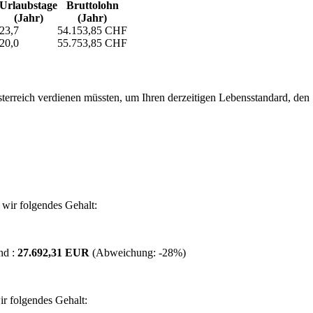
Urlaubs­tage
Bruttolohn
(Jahr)
(Jahr)
23,7
54.153,85 CHF
20,0
55.753,85 CHF
erreich verdienen müssten, um Ihren derzeitigen Lebensstandard, den Si
wir folgendes Gehalt:
nd :
27.692,31 EUR
(Abweichung:
-28%
)
r folgendes Gehalt: