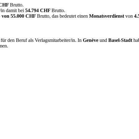
 CHF
Brutto.
/in damit bei
54.794 CHF
Brutto.
 von
55.000 CHF
Brutto, das bedeutet einen
Monatsverdienst
von
4
ür den Beruf als Verlagsmitarbeiter/in. In
Genève
und
Basel-Stadt
hab
men.