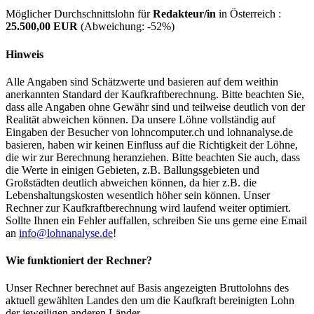
Möglicher Durchschnittslohn für
Redakteur/in
in Österreich :
25.500,00 EUR
(Abweichung:
-52%
)
Hinweis
Alle Angaben sind Schätzwerte und basieren auf dem weithin
anerkannten Standard der Kaufkraftberechnung. Bitte beachten Sie,
dass alle Angaben ohne Gewähr sind und teilweise deutlich von der
Realität abweichen können. Da unsere Löhne vollständig auf
Eingaben der Besucher von lohncomputer.ch und lohnanalyse.de
basieren, haben wir keinen Einfluss auf die Richtigkeit der Löhne,
die wir zur Berechnung heranziehen. Bitte beachten Sie auch, dass
die Werte in einigen Gebieten, z.B. Ballungsgebieten und
Großstädten deutlich abweichen können, da hier z.B. die
Lebenshaltungskosten wesentlich höher sein können. Unser
Rechner zur Kaufkraftberechnung wird laufend weiter optimiert.
Sollte Ihnen ein Fehler auffallen, schreiben Sie uns gerne eine Email
an
info@lohnanalyse.de
!
Wie funktioniert der Rechner?
Unser Rechner berechnet auf Basis angezeigten Bruttolohns des
aktuell gewählten Landes den um die Kaufkraft bereinigten Lohn
der jeweiligen anderen Länder.