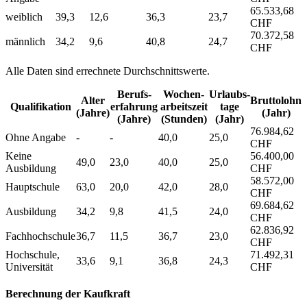
65.533,68
weiblich
39,3
12,6
36,3
23,7
CHF
70.372,58
männlich
34,2
9,6
40,8
24,7
CHF
Alle Daten sind errechnete Durchschnittswerte.
Berufs­
Wochen­
Urlaubs­
Alter
Bruttolohn
Qualifikation
erfahrung
arbeitszeit
tage
(Jahre)
(Jahr)
(Jahre)
(Stunden)
(Jahr)
76.984,62
Ohne Angabe
-
-
40,0
25,0
CHF
Keine
56.400,00
49,0
23,0
40,0
25,0
Ausbildung
CHF
58.572,00
Hauptschule
63,0
20,0
42,0
28,0
CHF
69.684,62
Ausbildung
34,2
9,8
41,5
24,0
CHF
62.836,92
Fachhochschule
36,7
11,5
36,7
23,0
CHF
Hochschule,
71.492,31
33,6
9,1
36,8
24,3
Universität
CHF
Berechnung der Kaufkraft