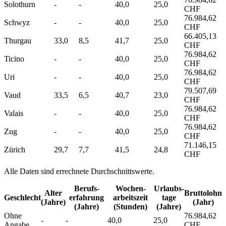
Solothurn
-
-
40,0
25,0
CHF
76.984,62
Schwyz
-
-
40,0
25,0
CHF
66.405,13
Thurgau
33,0
8,5
41,7
25,0
CHF
76.984,62
Ticino
-
-
40,0
25,0
CHF
76.984,62
Uri
-
-
40,0
25,0
CHF
79.507,69
Vaud
33,5
6,5
40,7
23,0
CHF
76.984,62
Valais
-
-
40,0
25,0
CHF
76.984,62
Zug
-
-
40,0
25,0
CHF
71.146,15
Zürich
29,7
7,7
41,5
24,8
CHF
Alle Daten sind errechnete Durchschnittswerte.
Berufs­
Wochen­
Urlaubs­
Alter
Bruttolohn
Geschlecht
erfahrung
arbeitszeit
tage
(Jahre)
(Jahr)
(Jahre)
(Stunden)
(Jahre)
Ohne
76.984,62
-
-
40,0
25,0
Angabe
CHF