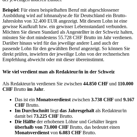
Beispiel
: Für einen beispielhaften Beruf mit abgeschlossener
Ausbildung wird auf lohnanalyse.de für Deutschland ein Brutto-
Jahreslohn von 32.400 EUR angezeigt. Mit diesem Lohn ist eine
gewisse Kaufkraft bzw. ein gewisser Lebensstandard verbunden.
Möchten Sie diesen Standard als Angestellter in der Schweiz halten,
müssten Sie dort mindestens 55.728 CHF Brutto im Jahr verdienen.
Darüber hinaus wird für das jeweilige andere Land auch der
passende Lohn für den gewählten Beruf angezeigt. So können Sie
direkt prüfen, inwiefern der jeweilige Lohn von der rechnerischen
Empfehlung abweicht oder mit dieser übereinstimmt.
Wie viel verdient man als
Redakteur/in
in der Schweiz
Als Redakteur/in verdienen Sie zwischen
44.850 CHF
und
110.000
CHF
Brutto
im Jahr
.
Das ist ein
Monatsverdienst
zwischen
3.738 CHF
und
9.167
CHF
Brutto.
Im Durchschnitt
liegt
das Jahresgehalt
als Redakteur/in
damit bei
73.225 CHF
Brutto.
Die Hälfte
der erhobenen Löhne und Gehälter liegen
überhalb von
73.000 CHF
Brutto, das bedeutet einen
Monatsverdienst
von
6.083 CHF
Brutto.