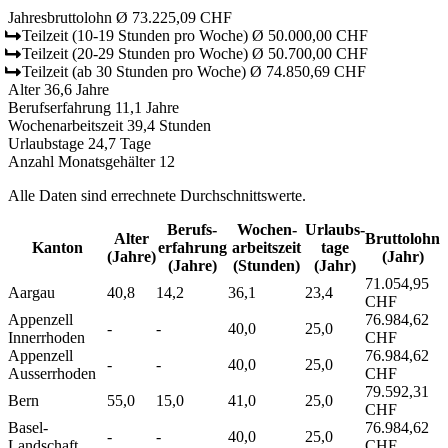
Jahresbruttolohn
Ø 73.225,09 CHF
Teilzeit
(10-19 Stunden pro Woche)
Ø 50.000,00 CHF
Teilzeit
(20-29 Stunden pro Woche)
Ø 50.700,00 CHF
Teilzeit
(ab 30 Stunden pro Woche)
Ø 74.850,69 CHF
Alter
36,6 Jahre
Berufserfahrung
11,1 Jahre
Wochenarbeitszeit
39,4 Stunden
Urlaubstage
24,7 Tage
Anzahl Monatsgehälter
12
Alle Daten sind errechnete Durchschnittswerte.
Berufs­
Wochen­
Urlaubs­
Alter
Bruttolohn
Kanton
erfahrung
arbeitszeit
tage
(Jahre)
(Jahr)
(Jahre)
(Stunden)
(Jahr)
71.054,95
Aargau
40,8
14,2
36,1
23,4
CHF
Appenzell
76.984,62
-
-
40,0
25,0
Innerrhoden
CHF
Appenzell
76.984,62
-
-
40,0
25,0
Ausserrhoden
CHF
79.592,31
Bern
55,0
15,0
41,0
25,0
CHF
Basel-
76.984,62
-
-
40,0
25,0
Landschaft
CHF