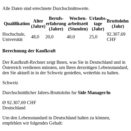
Alle Daten sind errechnete Durchschnittswerte.
Berufs­
Wochen­
Urlaubs­
Alter
Bruttolohn
Qualifikation
erfahrung
arbeitszeit
tage
(Jahre)
(Jahr)
(Jahre)
(Stunden)
(Jahr)
Hochschule,
92.307,69
48,0
20,0
40,0
25,0
Universität
CHF
Berechnung der Kaufkraft
Der Kaufkraft-Rechner zeigt Ihnen, was Sie in Deutschland und in
Österreich verdienen müssten, um Ihren derzeitigen Lebensstandard,
den Sie aktuell in in der Schweiz genießen, weiterhin zu halten.
Schweiz
Durchschnittlicher Jahres-Bruttolohn fur
Side Manager/in
Ø 92.307,69 CHF
Deutschland
Um den Lebensstandard in Deutschland halten zu können,
empfehlen wir folgendes Gehalt: