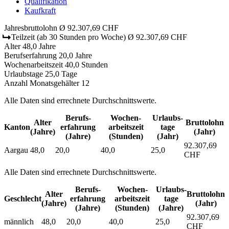
Qualifikation
Kaufkraft
Jahresbruttolohn
Ø 92.307,69 CHF
Teilzeit
(ab 30 Stunden pro Woche)
Ø 92.307,69 CHF
Alter
48,0 Jahre
Berufserfahrung
20,0 Jahre
Wochenarbeitszeit
40,0 Stunden
Urlaubstage
25,0 Tage
Anzahl Monatsgehälter
12
Alle Daten sind errechnete Durchschnittswerte.
Berufs­
Wochen­
Urlaubs­
Alter
Bruttolohn
Kanton
erfahrung
arbeitszeit
tage
(Jahre)
(Jahr)
(Jahre)
(Stunden)
(Jahr)
92.307,69
Aargau
48,0
20,0
40,0
25,0
CHF
Alle Daten sind errechnete Durchschnittswerte.
Berufs­
Wochen­
Urlaubs­
Alter
Bruttolohn
Geschlecht
erfahrung
arbeitszeit
tage
(Jahre)
(Jahr)
(Jahre)
(Stunden)
(Jahre)
92.307,69
männlich
48,0
20,0
40,0
25,0
CHF