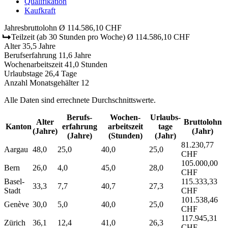
Qualifikation
Kaufkraft
Jahresbruttolohn
Ø 114.586,10 CHF
Teilzeit
(ab 30 Stunden pro Woche)
Ø 114.586,10 CHF
Alter
35,5 Jahre
Berufserfahrung
11,6 Jahre
Wochenarbeitszeit
41,0 Stunden
Urlaubstage
26,4 Tage
Anzahl Monatsgehälter
12
Alle Daten sind errechnete Durchschnittswerte.
Berufs­
Wochen­
Urlaubs­
Alter
Bruttolohn
Kanton
erfahrung
arbeitszeit
tage
(Jahre)
(Jahr)
(Jahre)
(Stunden)
(Jahr)
81.230,77
Aargau
48,0
25,0
40,0
25,0
CHF
105.000,00
Bern
26,0
4,0
45,0
28,0
CHF
Basel-
115.333,33
33,3
7,7
40,7
27,3
Stadt
CHF
101.538,46
Genève
30,0
5,0
40,0
25,0
CHF
117.945,31
Zürich
36,1
12,4
41,0
26,3
CHF