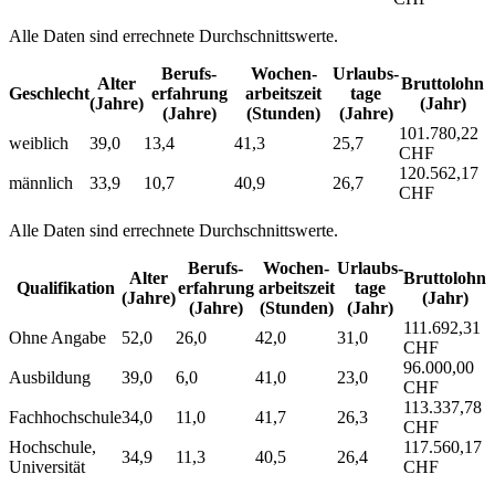
Alle Daten sind errechnete Durchschnittswerte.
Berufs­
Wochen­
Urlaubs­
Alter
Bruttolohn
Geschlecht
erfahrung
arbeitszeit
tage
(Jahre)
(Jahr)
(Jahre)
(Stunden)
(Jahre)
101.780,22
weiblich
39,0
13,4
41,3
25,7
CHF
120.562,17
männlich
33,9
10,7
40,9
26,7
CHF
Alle Daten sind errechnete Durchschnittswerte.
Berufs­
Wochen­
Urlaubs­
Alter
Bruttolohn
Qualifikation
erfahrung
arbeitszeit
tage
(Jahre)
(Jahr)
(Jahre)
(Stunden)
(Jahr)
111.692,31
Ohne Angabe
52,0
26,0
42,0
31,0
CHF
96.000,00
Ausbildung
39,0
6,0
41,0
23,0
CHF
113.337,78
Fachhochschule
34,0
11,0
41,7
26,3
CHF
Hochschule,
117.560,17
34,9
11,3
40,5
26,4
Universität
CHF