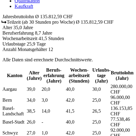
Qualifikation
Kaufkraft
Jahresbruttolohn
Ø 135.812,59 CHF
Teilzeit
(ab 30 Stunden pro Woche)
Ø 135.812,59 CHF
Alter
35,0 Jahre
Berufserfahrung
8,7 Jahre
Wochenarbeitszeit
41,5 Stunden
Urlaubstage
25,9 Tage
Anzahl Monatsgehälter
12
Alle Daten sind errechnete Durchschnittswerte.
Berufs­
Wochen­
Urlaubs­
Alter
Bruttolohn
Kanton
erfahrung
arbeitszeit
tage
(Jahre)
(Jahr)
(Jahre)
(Stunden)
(Jahr)
280.000,00
Aargau
39,0
20,0
40,0
30,0
CHF
96.000,00
Bern
34,0
3,0
42,0
25,0
CHF
Basel-
136.153,85
38,5
14,0
41,5
26,5
Landschaft
CHF
77.538,46
Basel-Stadt
26,0
-
40,0
25,0
CHF
92.000,00
Schwyz
27,0
1,0
42,0
25,0
CHF