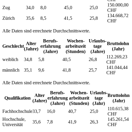
150.000,00
Zug
34,0
8,0
45,0
25,0
CHF
134.668,72
Zürich
35,6
8,5
41,5
25,8
CHF
Alle Daten sind errechnete Durchschnittswerte.
Berufs­
Wochen­
Urlaubs­
Alter
Bruttolohn
Geschlecht
erfahrung
arbeitszeit
tage
(Jahre)
(Jahr)
(Jahre)
(Stunden)
(Jahre)
112.269,23
weiblich
34,8
5,8
40,5
26,8
CHF
141.044,44
männlich
35,1
9,6
41,8
25,7
CHF
Alle Daten sind errechnete Durchschnittswerte.
Berufs­
Wochen­
Urlaubs­
Alter
Bruttolohn
Qualifikation
erfahrung
arbeitszeit
tage
(Jahre)
(Jahr)
(Jahre)
(Stunden)
(Jahr)
110.615,38
Fachhochschule
33,7
16,0
40,7
25,0
CHF
Hochschule,
145.261,54
35,6
7,8
41,9
26,3
Universität
CHF