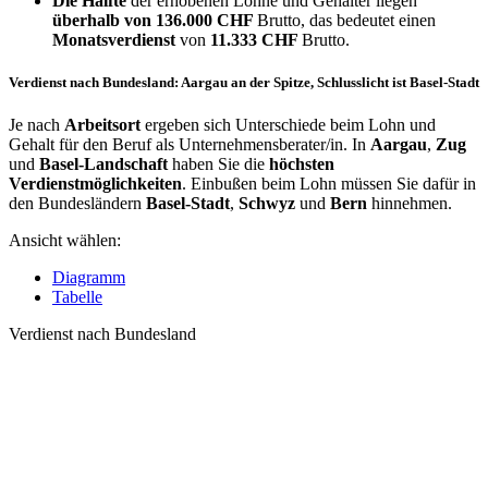
Die Hälfte
der erhobenen Löhne und Gehälter liegen
überhalb von
136.000 CHF
Brutto, das bedeutet einen
Monatsverdienst
von
11.333 CHF
Brutto.
Verdienst nach Bundesland: Aargau an der Spitze, Schlusslicht ist Basel-Stadt
Je nach
Arbeitsort
ergeben sich Unterschiede beim Lohn und
Gehalt für den Beruf als Unternehmensberater/in. In
Aargau
,
Zug
und
Basel-Landschaft
haben Sie die
höchsten
Verdienstmöglichkeiten
. Einbußen beim Lohn müssen Sie dafür in
den Bundesländern
Basel-Stadt
,
Schwyz
und
Bern
hinnehmen.
Ansicht wählen:
Diagramm
Tabelle
Verdienst nach Bundesland