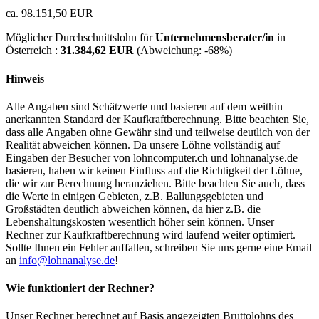
ca. 98.151,50 EUR
Möglicher Durchschnittslohn für
Unternehmensberater/in
in
Österreich :
31.384,62 EUR
(Abweichung:
-68%
)
Hinweis
Alle Angaben sind Schätzwerte und basieren auf dem weithin
anerkannten Standard der Kaufkraftberechnung. Bitte beachten Sie,
dass alle Angaben ohne Gewähr sind und teilweise deutlich von der
Realität abweichen können. Da unsere Löhne vollständig auf
Eingaben der Besucher von lohncomputer.ch und lohnanalyse.de
basieren, haben wir keinen Einfluss auf die Richtigkeit der Löhne,
die wir zur Berechnung heranziehen. Bitte beachten Sie auch, dass
die Werte in einigen Gebieten, z.B. Ballungsgebieten und
Großstädten deutlich abweichen können, da hier z.B. die
Lebenshaltungskosten wesentlich höher sein können. Unser
Rechner zur Kaufkraftberechnung wird laufend weiter optimiert.
Sollte Ihnen ein Fehler auffallen, schreiben Sie uns gerne eine Email
an
info@lohnanalyse.de
!
Wie funktioniert der Rechner?
Unser Rechner berechnet auf Basis angezeigten Bruttolohns des