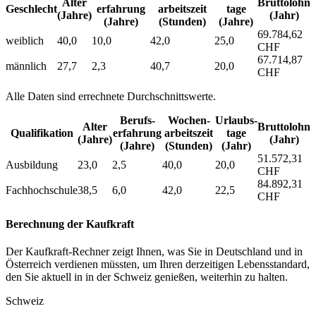
Alter
Bruttolohn
Geschlecht
erfahrung
arbeitszeit
tage
(Jahre)
(Jahr)
(Jahre)
(Stunden)
(Jahre)
69.784,62
weiblich
40,0
10,0
42,0
25,0
CHF
67.714,87
männlich
27,7
2,3
40,7
20,0
CHF
Alle Daten sind errechnete Durchschnittswerte.
Berufs­
Wochen­
Urlaubs­
Alter
Bruttolohn
Qualifikation
erfahrung
arbeitszeit
tage
(Jahre)
(Jahr)
(Jahre)
(Stunden)
(Jahr)
51.572,31
Ausbildung
23,0
2,5
40,0
20,0
CHF
84.892,31
Fachhochschule
38,5
6,0
42,0
22,5
CHF
Berechnung der Kaufkraft
Der Kaufkraft-Rechner zeigt Ihnen, was Sie in Deutschland und in
Österreich verdienen müssten, um Ihren derzeitigen Lebensstandard,
den Sie aktuell in in der Schweiz genießen, weiterhin zu halten.
Schweiz