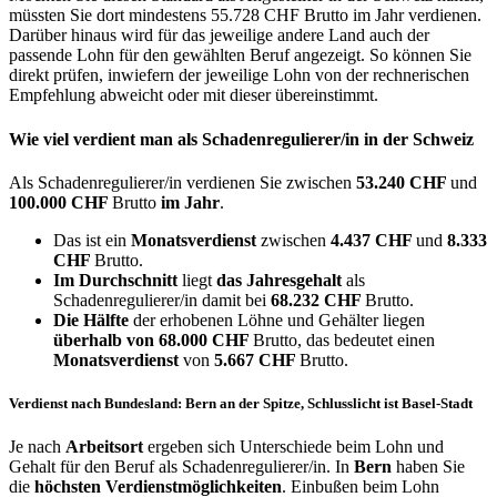
müssten Sie dort mindestens 55.728 CHF Brutto im Jahr verdienen.
Darüber hinaus wird für das jeweilige andere Land auch der
passende Lohn für den gewählten Beruf angezeigt. So können Sie
direkt prüfen, inwiefern der jeweilige Lohn von der rechnerischen
Empfehlung abweicht oder mit dieser übereinstimmt.
Wie viel verdient man als
Schadenregulierer/in
in der Schweiz
Als Schadenregulierer/in verdienen Sie zwischen
53.240 CHF
und
100.000 CHF
Brutto
im Jahr
.
Das ist ein
Monatsverdienst
zwischen
4.437 CHF
und
8.333
CHF
Brutto.
Im Durchschnitt
liegt
das Jahresgehalt
als
Schadenregulierer/in damit bei
68.232 CHF
Brutto.
Die Hälfte
der erhobenen Löhne und Gehälter liegen
überhalb von
68.000 CHF
Brutto, das bedeutet einen
Monatsverdienst
von
5.667 CHF
Brutto.
Verdienst nach Bundesland: Bern an der Spitze, Schlusslicht ist Basel-Stadt
Je nach
Arbeitsort
ergeben sich Unterschiede beim Lohn und
Gehalt für den Beruf als Schadenregulierer/in. In
Bern
haben Sie
die
höchsten Verdienstmöglichkeiten
. Einbußen beim Lohn