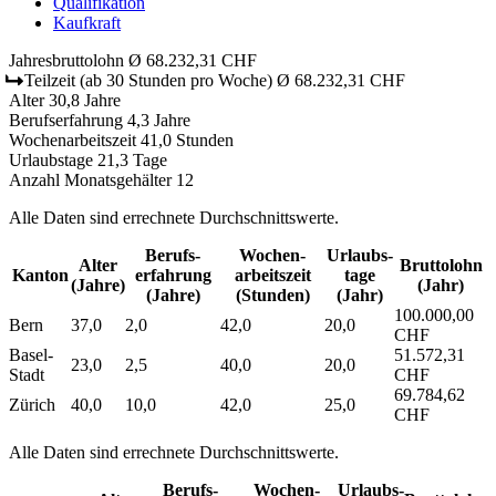
Qualifikation
Kaufkraft
Jahresbruttolohn
Ø 68.232,31 CHF
Teilzeit
(ab 30 Stunden pro Woche)
Ø 68.232,31 CHF
Alter
30,8 Jahre
Berufserfahrung
4,3 Jahre
Wochenarbeitszeit
41,0 Stunden
Urlaubstage
21,3 Tage
Anzahl Monatsgehälter
12
Alle Daten sind errechnete Durchschnittswerte.
Berufs­
Wochen­
Urlaubs­
Alter
Bruttolohn
Kanton
erfahrung
arbeitszeit
tage
(Jahre)
(Jahr)
(Jahre)
(Stunden)
(Jahr)
100.000,00
Bern
37,0
2,0
42,0
20,0
CHF
Basel-
51.572,31
23,0
2,5
40,0
20,0
Stadt
CHF
69.784,62
Zürich
40,0
10,0
42,0
25,0
CHF
Alle Daten sind errechnete Durchschnittswerte.
Berufs­
Wochen­
Urlaubs­