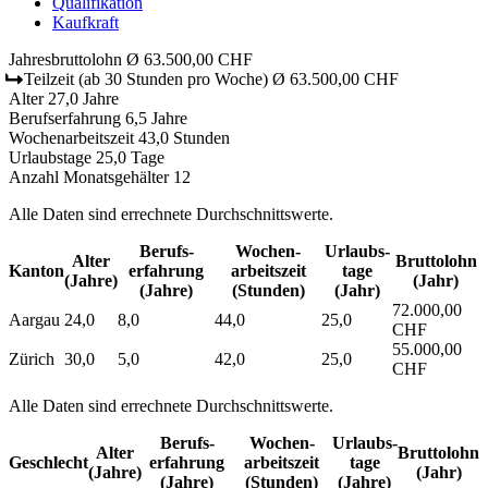
Qualifikation
Kaufkraft
Jahresbruttolohn
Ø 63.500,00 CHF
Teilzeit
(ab 30 Stunden pro Woche)
Ø 63.500,00 CHF
Alter
27,0 Jahre
Berufserfahrung
6,5 Jahre
Wochenarbeitszeit
43,0 Stunden
Urlaubstage
25,0 Tage
Anzahl Monatsgehälter
12
Alle Daten sind errechnete Durchschnittswerte.
Berufs­
Wochen­
Urlaubs­
Alter
Bruttolohn
Kanton
erfahrung
arbeitszeit
tage
(Jahre)
(Jahr)
(Jahre)
(Stunden)
(Jahr)
72.000,00
Aargau
24,0
8,0
44,0
25,0
CHF
55.000,00
Zürich
30,0
5,0
42,0
25,0
CHF
Alle Daten sind errechnete Durchschnittswerte.
Berufs­
Wochen­
Urlaubs­
Alter
Bruttolohn
Geschlecht
erfahrung
arbeitszeit
tage
(Jahre)
(Jahr)
(Jahre)
(Stunden)
(Jahre)