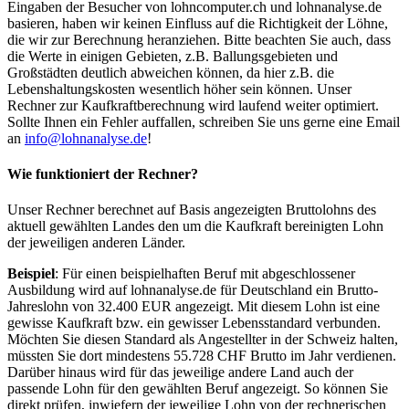
Eingaben der Besucher von lohncomputer.ch und lohnanalyse.de
basieren, haben wir keinen Einfluss auf die Richtigkeit der Löhne,
die wir zur Berechnung heranziehen. Bitte beachten Sie auch, dass
die Werte in einigen Gebieten, z.B. Ballungsgebieten und
Großstädten deutlich abweichen können, da hier z.B. die
Lebenshaltungskosten wesentlich höher sein können. Unser
Rechner zur Kaufkraftberechnung wird laufend weiter optimiert.
Sollte Ihnen ein Fehler auffallen, schreiben Sie uns gerne eine Email
an
info@lohnanalyse.de
!
Wie funktioniert der Rechner?
Unser Rechner berechnet auf Basis angezeigten Bruttolohns des
aktuell gewählten Landes den um die Kaufkraft bereinigten Lohn
der jeweiligen anderen Länder.
Beispiel
: Für einen beispielhaften Beruf mit abgeschlossener
Ausbildung wird auf lohnanalyse.de für Deutschland ein Brutto-
Jahreslohn von 32.400 EUR angezeigt. Mit diesem Lohn ist eine
gewisse Kaufkraft bzw. ein gewisser Lebensstandard verbunden.
Möchten Sie diesen Standard als Angestellter in der Schweiz halten,
müssten Sie dort mindestens 55.728 CHF Brutto im Jahr verdienen.
Darüber hinaus wird für das jeweilige andere Land auch der
passende Lohn für den gewählten Beruf angezeigt. So können Sie
direkt prüfen, inwiefern der jeweilige Lohn von der rechnerischen