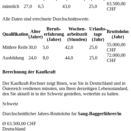
63.500,00
männlich
27,0
6,5
43,0
25,0
CHF
Alle Daten sind errechnete Durchschnittswerte.
Berufs­
Wochen­
Urlaubs­
Alter
Bruttolohn
Qualifikation
erfahrung
arbeitszeit
tage
(Jahre)
(Jahr)
(Jahre)
(Stunden)
(Jahr)
55.000,00
Mittlere Reife
30,0
5,0
42,0
25,0
CHF
72.000,00
Ausbildung
24,0
8,0
44,0
25,0
CHF
Berechnung der Kaufkraft
Der Kaufkraft-Rechner zeigt Ihnen, was Sie in Deutschland und in
Österreich verdienen müssten, um Ihren derzeitigen Lebensstandard,
den Sie aktuell in in der Schweiz genießen, weiterhin zu halten.
Schweiz
Durchschnittlicher Jahres-Bruttolohn fur
Saug-Baggerführer/in
Ø 63.500,00 CHF
Deutschland