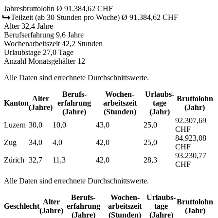
Jahresbruttolohn
Ø 91.384,62 CHF
Teilzeit
(ab 30 Stunden pro Woche)
Ø 91.384,62 CHF
Alter
32,4 Jahre
Berufserfahrung
9,6 Jahre
Wochenarbeitszeit
42,2 Stunden
Urlaubstage
27,0 Tage
Anzahl Monatsgehälter
12
Alle Daten sind errechnete Durchschnittswerte.
Berufs­
Wochen­
Urlaubs­
Alter
Bruttolohn
Kanton
erfahrung
arbeitszeit
tage
(Jahre)
(Jahr)
(Jahre)
(Stunden)
(Jahr)
92.307,69
Luzern
30,0
10,0
43,0
25,0
CHF
84.923,08
Zug
34,0
4,0
42,0
25,0
CHF
93.230,77
Zürich
32,7
11,3
42,0
28,3
CHF
Alle Daten sind errechnete Durchschnittswerte.
Berufs­
Wochen­
Urlaubs­
Alter
Bruttolohn
Geschlecht
erfahrung
arbeitszeit
tage
(Jahre)
(Jahr)
(Jahre)
(Stunden)
(Jahre)