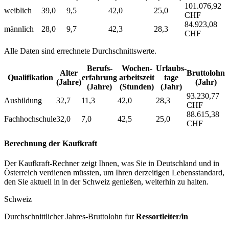
101.076,92
weiblich
39,0
9,5
42,0
25,0
CHF
84.923,08
männlich
28,0
9,7
42,3
28,3
CHF
Alle Daten sind errechnete Durchschnittswerte.
Berufs­
Wochen­
Urlaubs­
Alter
Bruttolohn
Qualifikation
erfahrung
arbeitszeit
tage
(Jahre)
(Jahr)
(Jahre)
(Stunden)
(Jahr)
93.230,77
Ausbildung
32,7
11,3
42,0
28,3
CHF
88.615,38
Fachhochschule
32,0
7,0
42,5
25,0
CHF
Berechnung der Kaufkraft
Der Kaufkraft-Rechner zeigt Ihnen, was Sie in Deutschland und in
Österreich verdienen müssten, um Ihren derzeitigen Lebensstandard,
den Sie aktuell in in der Schweiz genießen, weiterhin zu halten.
Schweiz
Durchschnittlicher Jahres-Bruttolohn fur
Ressortleiter/in