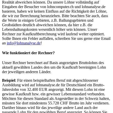
Realität abweichen können. Da unsere Löhne vollständig auf
Eingaben der Besucher von lohncomputer.ch und lohnanalyse.de
basieren, haben wir keinen Einfluss auf die Richtigkeit der Löhne,
die wir zur Berechnung heranziehen. Bitte beachten Sie auch, dass
die Werte in einigen Gebieten, z.B. Ballungsgebieten und
Großstädten deutlich abweichen können, da hier z.B. die
Lebenshaltungskosten wesentlich höher sein können. Unser
Rechner zur Kaufkraftberechnung wird laufend weiter optimiert.
Sollte Ihnen ein Fehler auffallen, schreiben Sie uns gerne eine Email
an
info@lohnanalyse.de
!
Wie funktioniert der Rechner?
Unser Rechner berechnet auf Basis angezeigten Bruttolohns des
aktuell gewählten Landes den um die Kaufkraft bereinigten Lohn
der jeweiligen anderen Länder.
Beispiel
: Für einen beispielhaften Beruf mit abgeschlossener
Ausbildung wird auf lohnanalyse.de für Deutschland ein Brutto-
Jahreslohn von 32.400 EUR angezeigt. Mit diesem Lohn ist eine
gewisse Kaufkraft bzw. ein gewisser Lebensstandard verbunden.
Möchten Sie diesen Standard als Angestellter in der Schweiz halten,
müssten Sie dort mindestens 55.728 CHF Brutto im Jahr verdienen.
Darüber hinaus wird für das jeweilige andere Land auch der
passende Lohn für den gewählten Beruf angezeigt. So können Sie