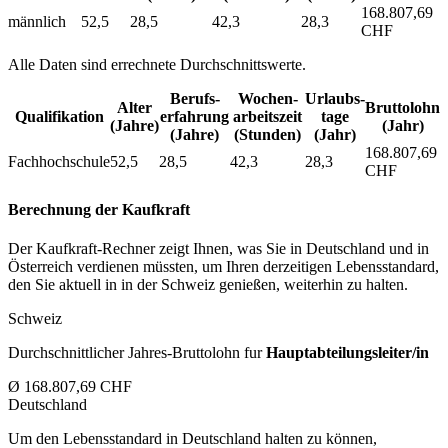
168.807,69
männlich
52,5
28,5
42,3
28,3
CHF
Alle Daten sind errechnete Durchschnittswerte.
Berufs­
Wochen­
Urlaubs­
Alter
Bruttolohn
Qualifikation
erfahrung
arbeitszeit
tage
(Jahre)
(Jahr)
(Jahre)
(Stunden)
(Jahr)
168.807,69
Fachhochschule
52,5
28,5
42,3
28,3
CHF
Berechnung der Kaufkraft
Der Kaufkraft-Rechner zeigt Ihnen, was Sie in Deutschland und in
Österreich verdienen müssten, um Ihren derzeitigen Lebensstandard,
den Sie aktuell in in der Schweiz genießen, weiterhin zu halten.
Schweiz
Durchschnittlicher Jahres-Bruttolohn fur
Hauptabteilungsleiter/in
Ø 168.807,69 CHF
Deutschland
Um den Lebensstandard in Deutschland halten zu können,