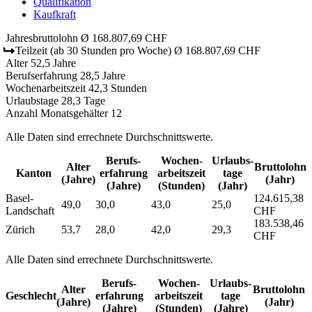
Qualifikation
Kaufkraft
Jahresbruttolohn
Ø 168.807,69 CHF
Teilzeit
(ab 30 Stunden pro Woche)
Ø 168.807,69 CHF
Alter
52,5 Jahre
Berufserfahrung
28,5 Jahre
Wochenarbeitszeit
42,3 Stunden
Urlaubstage
28,3 Tage
Anzahl Monatsgehälter
12
Alle Daten sind errechnete Durchschnittswerte.
Berufs­
Wochen­
Urlaubs­
Alter
Bruttolohn
Kanton
erfahrung
arbeitszeit
tage
(Jahre)
(Jahr)
(Jahre)
(Stunden)
(Jahr)
Basel-
124.615,38
49,0
30,0
43,0
25,0
Landschaft
CHF
183.538,46
Zürich
53,7
28,0
42,0
29,3
CHF
Alle Daten sind errechnete Durchschnittswerte.
Berufs­
Wochen­
Urlaubs­
Alter
Bruttolohn
Geschlecht
erfahrung
arbeitszeit
tage
(Jahre)
(Jahr)
(Jahre)
(Stunden)
(Jahre)