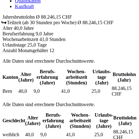
Qualifikation
Kaufkraft
Jahresbruttolohn
Ø 88.246,15 CHF
Teilzeit
(ab 30 Stunden pro Woche)
Ø 88.246,15 CHF
Alter
40,0 Jahre
Berufserfahrung
9,0 Jahre
Wochenarbeitszeit
41,0 Stunden
Urlaubstage
25,0 Tage
Anzahl Monatsgehälter
12
Alle Daten sind errechnete Durchschnittswerte.
Berufs­
Wochen­
Urlaubs­
Alter
Bruttolohn
Kanton
erfahrung
arbeitszeit
tage
(Jahre)
(Jahr)
(Jahre)
(Stunden)
(Jahr)
88.246,15
Bern
40,0
9,0
41,0
25,0
CHF
Alle Daten sind errechnete Durchschnittswerte.
Berufs­
Wochen­
Urlaubs­
Alter
Bruttolohn
Geschlecht
erfahrung
arbeitszeit
tage
(Jahre)
(Jahr)
(Jahre)
(Stunden)
(Jahre)
88.246,15
weiblich
40,0
9,0
41,0
25,0
CHF