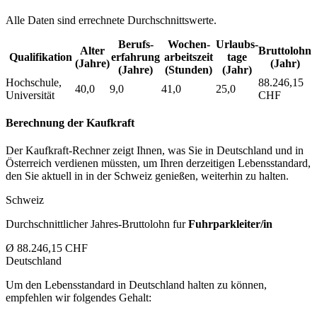
Alle Daten sind errechnete Durchschnittswerte.
Berufs­
Wochen­
Urlaubs­
Alter
Bruttolohn
Qualifikation
erfahrung
arbeitszeit
tage
(Jahre)
(Jahr)
(Jahre)
(Stunden)
(Jahr)
Hochschule,
88.246,15
40,0
9,0
41,0
25,0
Universität
CHF
Berechnung der Kaufkraft
Der Kaufkraft-Rechner zeigt Ihnen, was Sie in Deutschland und in
Österreich verdienen müssten, um Ihren derzeitigen Lebensstandard,
den Sie aktuell in in der Schweiz genießen, weiterhin zu halten.
Schweiz
Durchschnittlicher Jahres-Bruttolohn fur
Fuhrparkleiter/in
Ø 88.246,15 CHF
Deutschland
Um den Lebensstandard in Deutschland halten zu können,
empfehlen wir folgendes Gehalt: