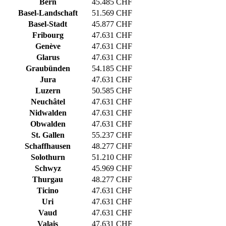
Bern
45.485 CHF
Basel-Landschaft
51.569 CHF
Basel-Stadt
45.877 CHF
Fribourg
47.631 CHF
Genève
47.631 CHF
Glarus
47.631 CHF
Graubünden
54.185 CHF
Jura
47.631 CHF
Luzern
50.585 CHF
Neuchâtel
47.631 CHF
Nidwalden
47.631 CHF
Obwalden
47.631 CHF
St. Gallen
55.237 CHF
Schaffhausen
48.277 CHF
Solothurn
51.210 CHF
Schwyz
45.969 CHF
Thurgau
48.277 CHF
Ticino
47.631 CHF
Uri
47.631 CHF
Vaud
47.631 CHF
Valais
47.631 CHF