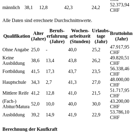
52.373,94
männlich
38,1
12,8
42,3
24,2
CHF
Alle Daten sind errechnete Durchschnittswerte.
Berufs­
Wochen­
Urlaubs­
Alter
Bruttolohn
Qualifikation
erfahrung
arbeitszeit
tage
(Jahre)
(Jahr)
(Jahre)
(Stunden)
(Jahr)
47.917,95
Ohne Angabe
25,0
-
40,0
25,2
CHF
Keine
49.820,51
38,6
13,4
43,8
26,2
Ausbildung
CHF
56.338,46
Fortbildung
41,5
17,3
43,7
23,5
CHF
48.000,00
Hauptschule
34,3
2,7
41,3
27,0
CHF
51.717,95
Mittlere Reife
41,2
12,8
41,0
21,5
CHF
(Fach-)
43.200,00
52,0
10,0
40,0
30,0
Abitur/Matura
CHF
53.786,10
Ausbildung
39,2
14,9
41,9
22,9
CHF
Berechnung der Kaufkraft