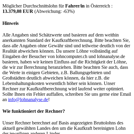
Möglicher Durchschnittslohn für
Fahrer/in
in Österreich :
13.379,08 EUR
(Abweichung:
-63%
)
Hinweis
Alle Angaben sind Schätzwerte und basieren auf dem weithin
anerkannten Standard der Kaufkraftberechnung. Bitte beachten Sie,
dass alle Angaben ohne Gewähr sind und teilweise deutlich von der
Realität abweichen können. Da unsere Löhne vollständig auf
Eingaben der Besucher von lohncomputer.ch und lohnanalyse.de
basieren, haben wir keinen Einfluss auf die Richtigkeit der Löhne,
die wir zur Berechnung heranziehen. Bitte beachten Sie auch, dass
die Werte in einigen Gebieten, z.B. Ballungsgebieten und
Großstädten deutlich abweichen können, da hier z.B. die
Lebenshaltungskosten wesentlich höher sein können. Unser
Rechner zur Kaufkraftberechnung wird laufend weiter optimiert.
Sollte Ihnen ein Fehler auffallen, schreiben Sie uns gerne eine Email
an
info@lohnanalyse.de
!
Wie funktioniert der Rechner?
Unser Rechner berechnet auf Basis angezeigten Bruttolohns des
aktuell gewählten Landes den um die Kaufkraft bereinigten Lohn
der jeweiligen anderen Länder.