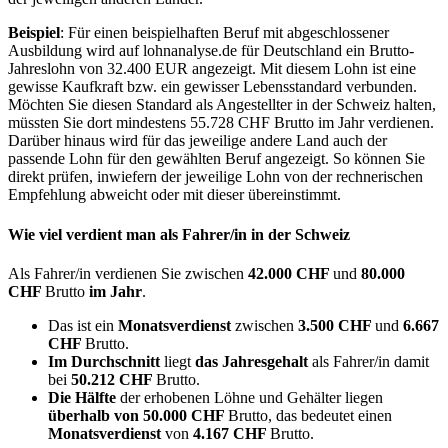
Beispiel
: Für einen beispielhaften Beruf mit abgeschlossener
Ausbildung wird auf lohnanalyse.de für Deutschland ein Brutto-
Jahreslohn von 32.400 EUR angezeigt. Mit diesem Lohn ist eine
gewisse Kaufkraft bzw. ein gewisser Lebensstandard verbunden.
Möchten Sie diesen Standard als Angestellter in der Schweiz halten,
müssten Sie dort mindestens 55.728 CHF Brutto im Jahr verdienen.
Darüber hinaus wird für das jeweilige andere Land auch der
passende Lohn für den gewählten Beruf angezeigt. So können Sie
direkt prüfen, inwiefern der jeweilige Lohn von der rechnerischen
Empfehlung abweicht oder mit dieser übereinstimmt.
Wie viel verdient man als
Fahrer/in
in der Schweiz
Als Fahrer/in verdienen Sie zwischen
42.000 CHF
und
80.000
CHF
Brutto
im Jahr
.
Das ist ein
Monatsverdienst
zwischen
3.500 CHF
und
6.667
CHF
Brutto.
Im Durchschnitt
liegt
das Jahresgehalt
als Fahrer/in damit
bei
50.212 CHF
Brutto.
Die Hälfte
der erhobenen Löhne und Gehälter liegen
überhalb von
50.000 CHF
Brutto, das bedeutet einen
Monatsverdienst
von
4.167 CHF
Brutto.