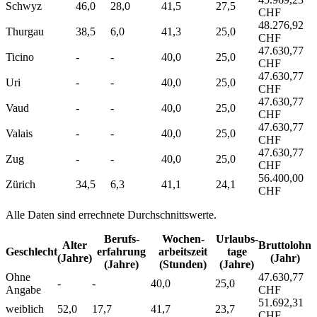
Schwyz
46,0
28,0
41,5
27,5
CHF
48.276,92
Thurgau
38,5
6,0
41,3
25,0
CHF
47.630,77
Ticino
-
-
40,0
25,0
CHF
47.630,77
Uri
-
-
40,0
25,0
CHF
47.630,77
Vaud
-
-
40,0
25,0
CHF
47.630,77
Valais
-
-
40,0
25,0
CHF
47.630,77
Zug
-
-
40,0
25,0
CHF
56.400,00
Zürich
34,5
6,3
41,1
24,1
CHF
Alle Daten sind errechnete Durchschnittswerte.
Berufs­
Wochen­
Urlaubs­
Alter
Bruttolohn
Geschlecht
erfahrung
arbeitszeit
tage
(Jahre)
(Jahr)
(Jahre)
(Stunden)
(Jahre)
Ohne
47.630,77
-
-
40,0
25,0
Angabe
CHF
51.692,31
weiblich
52,0
17,7
41,7
23,7
CHF