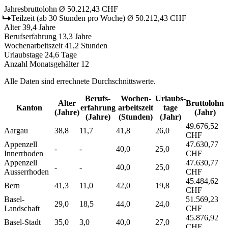
Jahresbruttolohn
Ø 50.212,43 CHF
Teilzeit
(ab 30 Stunden pro Woche)
Ø 50.212,43 CHF
Alter
39,4 Jahre
Berufserfahrung
13,3 Jahre
Wochenarbeitszeit
41,2 Stunden
Urlaubstage
24,6 Tage
Anzahl Monatsgehälter
12
Alle Daten sind errechnete Durchschnittswerte.
Berufs­
Wochen­
Urlaubs­
Alter
Bruttolohn
Kanton
erfahrung
arbeitszeit
tage
(Jahre)
(Jahr)
(Jahre)
(Stunden)
(Jahr)
49.676,52
Aargau
38,8
11,7
41,8
26,0
CHF
Appenzell
47.630,77
-
-
40,0
25,0
Innerrhoden
CHF
Appenzell
47.630,77
-
-
40,0
25,0
Ausserrhoden
CHF
45.484,62
Bern
41,3
11,0
42,0
19,8
CHF
Basel-
51.569,23
29,0
18,5
44,0
24,0
Landschaft
CHF
45.876,92
Basel-Stadt
35,0
3,0
40,0
27,0
CHF