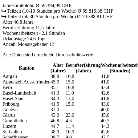
Jahresbruttolohn
Ø 59.394,99 CHF
Teilzeit
(10-19 Stunden pro Woche)
Ø 59.815,38 CHF
Teilzeit
(ab 30 Stunden pro Woche)
Ø 59.388,81 CHF
Alter
40,8 Jahre
Berufserfahrung
11,5 Jahre
Wochenarbeitszeit
42,1 Stunden
Urlaubstage
24,6 Tage
Anzahl Monatsgehälter
12
Alle Daten sind errechnete Durchschnittswerte.
Alter
Berufs­erfahrung
Wochen­arbeitszei
Kanton
(Jahre)
(Jahre)
(Stunden)
Aargau
38,8
10,8
41,8
Appenzell Ausserrhoden
45,0
15,0
41,0
Bern
35,1
10,8
43,4
Basel-Landschaft
41,3
11,0
42,6
Basel-Stadt
34,3
13,0
41,8
Fribourg
41,5
15,0
43,0
Genève
32,0
-
40,0
Glarus
43,0
23,0
45,0
Graubünden
46,8
4,3
40,5
Luzern
44,7
11,4
44,3
St. Gallen
38,0
10,9
42,6
Schaffhausen
39,7
9,0
42,5