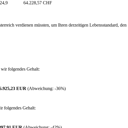
24,9
64.228,57 CHF
erreich verdienen müssten, um Ihren derzeitigen Lebensstandard, den Si
wir folgendes Gehalt:
6.925,23 EUR
(Abweichung:
-36%
)
r folgendes Gehalt:
897,91 EUR
(Abweichung:
-42%
)