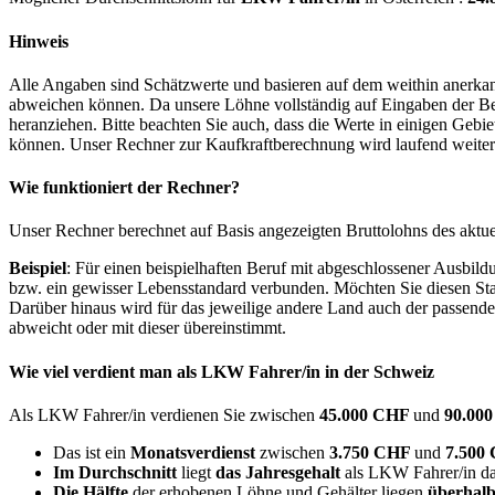
Hinweis
Alle Angaben sind Schätzwerte und basieren auf dem weithin anerkann
abweichen können. Da unsere Löhne vollständig auf Eingaben der Bes
heranziehen. Bitte beachten Sie auch, dass die Werte in einigen Gebi
können. Unser Rechner zur Kaufkraftberechnung wird laufend weiter op
Wie funktioniert der Rechner?
Unser Rechner berechnet auf Basis angezeigten Bruttolohns des aktu
Beispiel
: Für einen beispielhaften Beruf mit abgeschlossener Ausbil
bzw. ein gewisser Lebensstandard verbunden. Möchten Sie diesen Stan
Darüber hinaus wird für das jeweilige andere Land auch der passend
abweicht oder mit dieser übereinstimmt.
Wie viel verdient man als
LKW Fahrer/in
in der Schweiz
Als LKW Fahrer/in verdienen Sie zwischen
45.000 CHF
und
90.00
Das ist ein
Monatsverdienst
zwischen
3.750 CHF
und
7.500
Im Durchschnitt
liegt
das Jahresgehalt
als LKW Fahrer/in da
Die Hälfte
der erhobenen Löhne und Gehälter liegen
überhalb