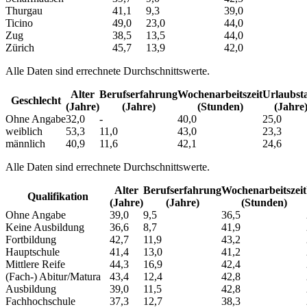
Thurgau
41,1
9,3
39,0
Ticino
49,0
23,0
44,0
Zug
38,5
13,5
44,0
Zürich
45,7
13,9
42,0
Alle Daten sind errechnete Durchschnittswerte.
Alter
Berufs­erfahrung
Wochen­arbeitszeit
Urlaubs­t
Geschlecht
(Jahre)
(Jahre)
(Stunden)
(Jahre
Ohne Angabe
32,0
-
40,0
25,0
weiblich
53,3
11,0
43,0
23,3
männlich
40,9
11,6
42,1
24,6
Alle Daten sind errechnete Durchschnittswerte.
Alter
Berufs­erfahrung
Wochen­arbeitszeit
Qualifikation
(Jahre)
(Jahre)
(Stunden)
Ohne Angabe
39,0
9,5
36,5
Keine Ausbildung
36,6
8,7
41,9
Fortbildung
42,7
11,9
43,2
Hauptschule
41,4
13,0
41,2
Mittlere Reife
44,3
16,9
42,4
(Fach-) Abitur/Matura
43,4
12,4
42,8
Ausbildung
39,0
11,5
42,8
Fachhochschule
37,3
12,7
38,3