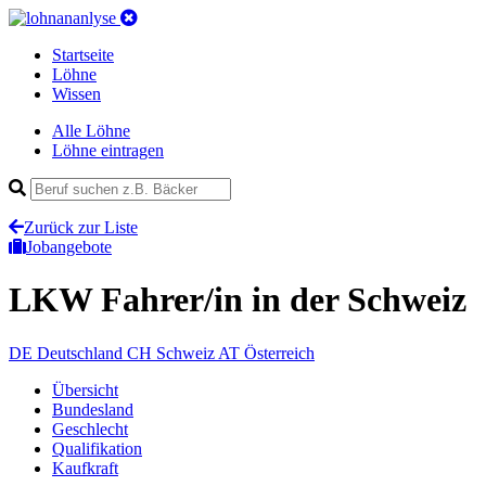
Startseite
Löhne
Wissen
Alle Löhne
Löhne eintragen
Zurück zur Liste
Jobangebote
LKW Fahrer/in
in der Schweiz
DE
Deutschland
CH
Schweiz
AT
Österreich
Übersicht
Bundesland
Geschlecht
Qualifikation
Kaufkraft