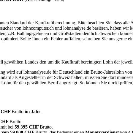
ten Standard der Kaufkraftberechnung. Bitte beachten Sie, dass alle 
ucher von lohncomputer.ch und lohnanalyse.de basieren, haben wir kei
eten, z.B. Ballungsgebieten und Großstädten deutlich abweichen können
timiert. Sollte Ihnen ein Fehler auffallen, schreiben Sie uns gerne e
ell gewählten Landes den um die Kaufkraft bereinigten Lohn der jeweil
dung wird auf lohnanalyse.de für Deutschland ein Brutto-Jahreslohn vo
dard als Angestellter in der Schweiz halten, müssten Sie dort mindes
e Lohn für den gewählten Beruf angezeigt. So können Sie direkt prüfen
0 CHF
Brutto
im Jahr
.
 CHF
Brutto.
mit bei
59.395 CHF
Brutto.
 von
59.000 CHF
Brutto, das bedeutet einen
Monatsverdienst
von
4