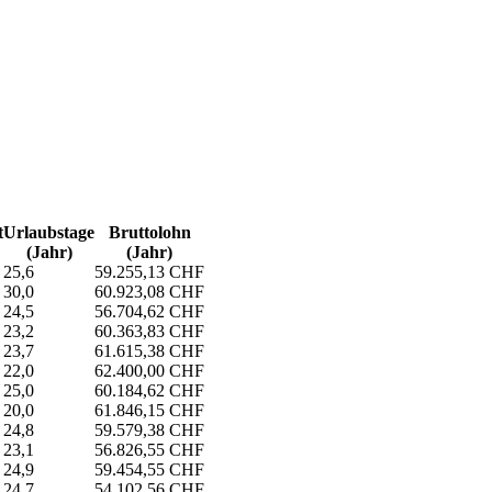
t
Urlaubs­tage
Bruttolohn
(Jahr)
(Jahr)
25,6
59.255,13 CHF
30,0
60.923,08 CHF
24,5
56.704,62 CHF
23,2
60.363,83 CHF
23,7
61.615,38 CHF
22,0
62.400,00 CHF
25,0
60.184,62 CHF
20,0
61.846,15 CHF
24,8
59.579,38 CHF
23,1
56.826,55 CHF
24,9
59.454,55 CHF
24,7
54.102,56 CHF