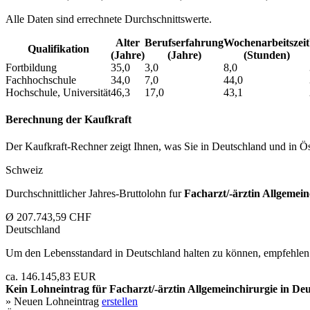
Alle Daten sind errechnete Durchschnittswerte.
Alter
Berufs­erfahrung
Wochen­arbeitszeit
Qualifikation
(Jahre)
(Jahre)
(Stunden)
Fortbildung
35,0
3,0
8,0
Fachhochschule
34,0
7,0
44,0
Hochschule, Universität
46,3
17,0
43,1
Berechnung der Kaufkraft
Der Kaufkraft-Rechner zeigt Ihnen, was Sie in Deutschland und in Öst
Schweiz
Durchschnittlicher Jahres-Bruttolohn fur
Facharzt/-ärztin Allgemein
Ø 207.743,59 CHF
Deutschland
Um den Lebensstandard in Deutschland halten zu können, empfehlen 
ca. 146.145,83 EUR
Kein Lohneintrag für
Facharzt/-ärztin Allgemeinchirurgie
in Deu
» Neuen Lohneintrag
erstellen