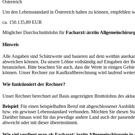
Österreich
Um den Lebensstandard in Österreich halten zu können, empfehlen wi
ca. 150.135,89 EUR
Möglicher Durchschnittslohn für
Facharzt/-ärztin Allgemeinchirurg
Hinweis
Alle Angaben sind Schätzwerte und basieren auf dem weithin anerkann
abweichen können. Da unsere Löhne vollständig auf Eingaben der Bes
heranziehen. Bitte beachten Sie auch, dass die Werte in einigen Gebi
können. Unser Rechner zur Kaufkraftberechnung wird laufend weiter op
Wie funktioniert der Rechner?
Unser Rechner berechnet auf Basis angezeigten Bruttolohns des aktu
Beispiel
: Für einen beispielhaften Beruf mit abgeschlossener Ausbil
bzw. ein gewisser Lebensstandard verbunden. Möchten Sie diesen Stan
Darüber hinaus wird für das jeweilige andere Land auch der passend
abweicht oder mit dieser übereinstimmt.
Wie viel verdient man als
Facharzt/-ärztin Allgemeinchirurgie
in