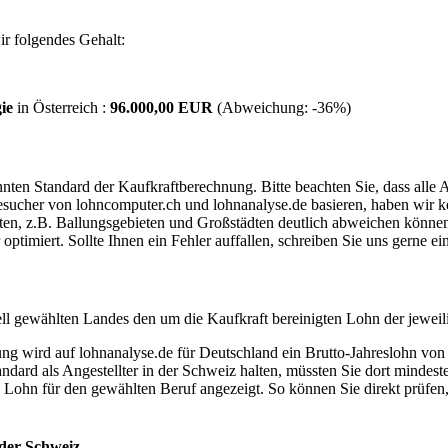
r folgendes Gehalt:
ie
in Österreich :
96.000,00 EUR
(Abweichung:
-36%
)
ten Standard der Kaufkraftberechnung. Bitte beachten Sie, dass alle 
ucher von lohncomputer.ch und lohnanalyse.de basieren, haben wir kei
eten, z.B. Ballungsgebieten und Großstädten deutlich abweichen können
timiert. Sollte Ihnen ein Fehler auffallen, schreiben Sie uns gerne e
ell gewählten Landes den um die Kaufkraft bereinigten Lohn der jeweil
dung wird auf lohnanalyse.de für Deutschland ein Brutto-Jahreslohn vo
dard als Angestellter in der Schweiz halten, müssten Sie dort mindes
e Lohn für den gewählten Beruf angezeigt. So können Sie direkt prüfen
 der Schweiz