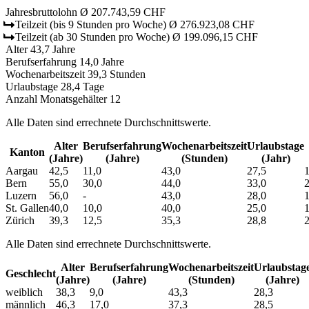
Jahresbruttolohn
Ø 207.743,59 CHF
Teilzeit
(bis 9 Stunden pro Woche)
Ø 276.923,08 CHF
Teilzeit
(ab 30 Stunden pro Woche)
Ø 199.096,15 CHF
Alter
43,7 Jahre
Berufserfahrung
14,0 Jahre
Wochenarbeitszeit
39,3 Stunden
Urlaubstage
28,4 Tage
Anzahl Monatsgehälter
12
Alle Daten sind errechnete Durchschnittswerte.
Alter
Berufs­erfahrung
Wochen­arbeitszeit
Urlaubs­tage
Kanton
(Jahre)
(Jahre)
(Stunden)
(Jahr)
Aargau
42,5
11,0
43,0
27,5
Bern
55,0
30,0
44,0
33,0
Luzern
56,0
-
43,0
28,0
St. Gallen
40,0
10,0
40,0
25,0
Zürich
39,3
12,5
35,3
28,8
Alle Daten sind errechnete Durchschnittswerte.
Alter
Berufs­erfahrung
Wochen­arbeitszeit
Urlaubs­tag
Geschlecht
(Jahre)
(Jahre)
(Stunden)
(Jahre)
weiblich
38,3
9,0
43,3
28,3
männlich
46,3
17,0
37,3
28,5