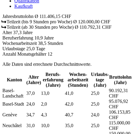
Qualifikation
Kaufkraft
Jahresbruttolohn
Ø 111.406,15 CHF
Teilzeit
(bis 9 Stunden pro Woche)
Ø 120.000,00 CHF
Teilzeit
(ab 30 Stunden pro Woche)
Ø 110.792,31 CHF
Alter
37,3 Jahre
Berufserfahrung
10,9 Jahre
Wochenarbeitszeit
38,5 Stunden
Urlaubstage
25,0 Tage
Anzahl Monatsgehälter
12
Alle Daten sind errechnete Durchschnittswerte.
Berufs­
Wochen­
Urlaubs­
Alter
Bruttolohn
Kanton
erfahrung
arbeitszeit
tage
(Jahre)
(Jahr)
(Jahre)
(Stunden)
(Jahr)
Basel-
90.192,31
37,0
13,0
41,0
25,0
Landschaft
CHF
95.076,92
Basel-Stadt
24,0
2,0
42,0
25,0
CHF
106.153,85
Genève
34,7
4,3
40,7
24,0
CHF
115.000,00
Neuchâtel
31,0
10,0
35,0
25,0
CHF
150.000,00