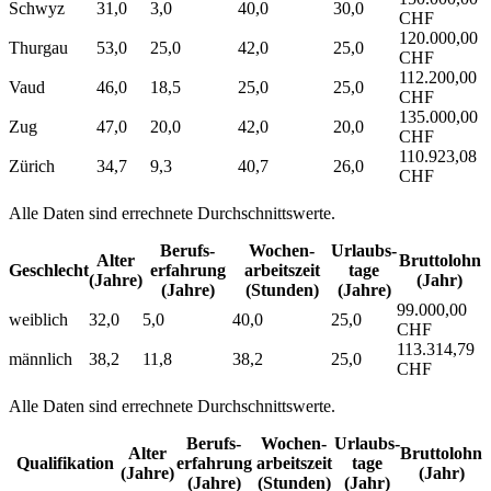
Schwyz
31,0
3,0
40,0
30,0
CHF
120.000,00
Thurgau
53,0
25,0
42,0
25,0
CHF
112.200,00
Vaud
46,0
18,5
25,0
25,0
CHF
135.000,00
Zug
47,0
20,0
42,0
20,0
CHF
110.923,08
Zürich
34,7
9,3
40,7
26,0
CHF
Alle Daten sind errechnete Durchschnittswerte.
Berufs­
Wochen­
Urlaubs­
Alter
Bruttolohn
Geschlecht
erfahrung
arbeitszeit
tage
(Jahre)
(Jahr)
(Jahre)
(Stunden)
(Jahre)
99.000,00
weiblich
32,0
5,0
40,0
25,0
CHF
113.314,79
männlich
38,2
11,8
38,2
25,0
CHF
Alle Daten sind errechnete Durchschnittswerte.
Berufs­
Wochen­
Urlaubs­
Alter
Bruttolohn
Qualifikation
erfahrung
arbeitszeit
tage
(Jahre)
(Jahr)
(Jahre)
(Stunden)
(Jahr)