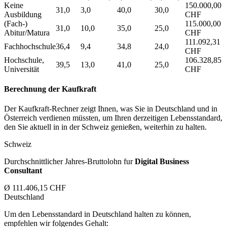
Keine
150.000,00
31,0
3,0
40,0
30,0
Ausbildung
CHF
(Fach-)
115.000,00
31,0
10,0
35,0
25,0
Abitur/Matura
CHF
111.092,31
Fachhochschule
36,4
9,4
34,8
24,0
CHF
Hochschule,
106.328,85
39,5
13,0
41,0
25,0
Universität
CHF
Berechnung der Kaufkraft
Der Kaufkraft-Rechner zeigt Ihnen, was Sie in Deutschland und in
Österreich verdienen müssten, um Ihren derzeitigen Lebensstandard,
den Sie aktuell in in der Schweiz genießen, weiterhin zu halten.
Schweiz
Durchschnittlicher Jahres-Bruttolohn fur
Digital Business
Consultant
Ø 111.406,15 CHF
Deutschland
Um den Lebensstandard in Deutschland halten zu können,
empfehlen wir folgendes Gehalt: