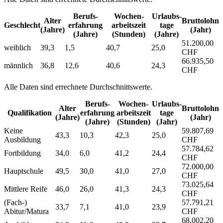
Berufs­
Wochen­
Urlaubs­
Alter
Bruttolohn
Geschlecht
erfahrung
arbeitszeit
tage
(Jahre)
(Jahr)
(Jahre)
(Stunden)
(Jahre)
51.200,00
weiblich
39,3
1,5
40,7
25,0
CHF
66.935,50
männlich
36,8
12,6
40,6
24,3
CHF
Alle Daten sind errechnete Durchschnittswerte.
Berufs­
Wochen­
Urlaubs­
Alter
Bruttolohn
Qualifikation
erfahrung
arbeitszeit
tage
(Jahre)
(Jahr)
(Jahre)
(Stunden)
(Jahr)
Keine
59.807,69
43,3
10,3
42,3
25,0
Ausbildung
CHF
57.784,62
Fortbildung
34,0
6,0
41,2
24,4
CHF
72.000,00
Hauptschule
49,5
30,0
41,0
27,0
CHF
73.025,64
Mittlere Reife
46,0
26,0
41,3
24,3
CHF
(Fach-)
57.791,21
33,7
7,1
41,0
23,9
Abitur/Matura
CHF
68.002,20