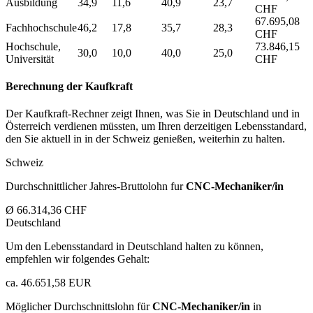
Ausbildung
34,9
11,6
40,9
23,7
CHF
67.695,08
Fachhochschule
46,2
17,8
35,7
28,3
CHF
Hochschule,
73.846,15
30,0
10,0
40,0
25,0
Universität
CHF
Berechnung der Kaufkraft
Der Kaufkraft-Rechner zeigt Ihnen, was Sie in Deutschland und in
Österreich verdienen müssten, um Ihren derzeitigen Lebensstandard,
den Sie aktuell in in der Schweiz genießen, weiterhin zu halten.
Schweiz
Durchschnittlicher Jahres-Bruttolohn fur
CNC-Mechaniker/in
Ø 66.314,36 CHF
Deutschland
Um den Lebensstandard in Deutschland halten zu können,
empfehlen wir folgendes Gehalt:
ca. 46.651,58 EUR
Möglicher Durchschnittslohn für
CNC-Mechaniker/in
in