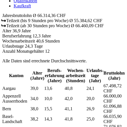
Qualifikation
Kaufkraft
Jahresbruttolohn
Ø 66.314,36 CHF
Teilzeit
(bis 9 Stunden pro Woche)
Ø 55.384,62 CHF
Teilzeit
(ab 30 Stunden pro Woche)
Ø 66.460,09 CHF
Alter
36,9 Jahre
Berufserfahrung
12,3 Jahre
Wochenarbeitszeit
40,6 Stunden
Urlaubstage
24,3 Tage
Anzahl Monatsgehälter
12
Alle Daten sind errechnete Durchschnittswerte.
Berufs­
Wochen­
Urlaubs­
Alter
Bruttolohn
Kanton
erfahrung
arbeitszeit
tage
(Jahre)
(Jahr)
(Jahre)
(Stunden)
(Jahr)
67.498,72
Aargau
39,0
13,6
40,8
24,1
CHF
Appenzell
66.000,00
34,0
10,0
42,0
20,0
Ausserrhoden
CHF
61.096,88
Bern
38,0
15,5
41,1
26,9
CHF
Basel-
66.035,90
38,2
14,3
41,8
25,0
Landschaft
CHF
71.076,92