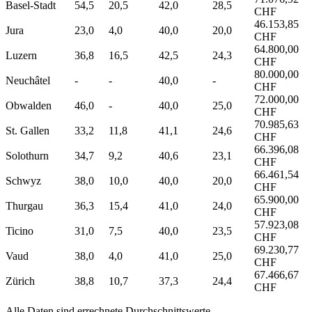
Basel-Stadt
54,5
20,5
42,0
28,5
CHF
46.153,85
Jura
23,0
4,0
40,0
20,0
CHF
64.800,00
Luzern
36,8
16,5
42,5
24,3
CHF
80.000,00
Neuchâtel
-
-
40,0
-
CHF
72.000,00
Obwalden
46,0
-
40,0
25,0
CHF
70.985,63
St. Gallen
33,2
11,8
41,1
24,6
CHF
66.396,08
Solothurn
34,7
9,2
40,6
23,1
CHF
66.461,54
Schwyz
38,0
10,0
40,0
20,0
CHF
65.900,00
Thurgau
36,3
15,4
41,0
24,0
CHF
57.923,08
Ticino
31,0
7,5
40,0
23,5
CHF
69.230,77
Vaud
38,0
4,0
41,0
25,0
CHF
67.466,67
Zürich
38,8
10,7
37,3
24,4
CHF
Alle Daten sind errechnete Durchschnittswerte.