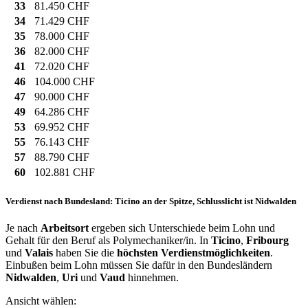
33
81.450 CHF
34
71.429 CHF
35
78.000 CHF
36
82.000 CHF
41
72.020 CHF
46
104.000 CHF
47
90.000 CHF
49
64.286 CHF
53
69.952 CHF
55
76.143 CHF
57
88.790 CHF
60
102.881 CHF
Verdienst nach Bundesland: Ticino an der Spitze, Schlusslicht ist Nidwalden
Je nach
Arbeitsort
ergeben sich Unterschiede beim Lohn und
Gehalt für den Beruf als Polymechaniker/in. In
Ticino
,
Fribourg
und
Valais
haben Sie die
höchsten Verdienstmöglichkeiten
.
Einbußen beim Lohn müssen Sie dafür in den Bundesländern
Nidwalden
,
Uri
und
Vaud
hinnehmen.
Ansicht wählen: