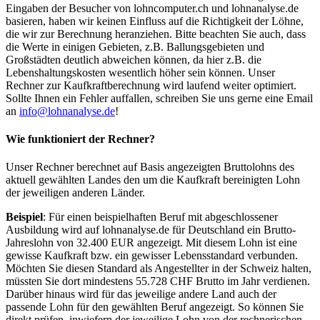
Eingaben der Besucher von lohncomputer.ch und lohnanalyse.de
basieren, haben wir keinen Einfluss auf die Richtigkeit der Löhne,
die wir zur Berechnung heranziehen. Bitte beachten Sie auch, dass
die Werte in einigen Gebieten, z.B. Ballungsgebieten und
Großstädten deutlich abweichen können, da hier z.B. die
Lebenshaltungskosten wesentlich höher sein können. Unser
Rechner zur Kaufkraftberechnung wird laufend weiter optimiert.
Sollte Ihnen ein Fehler auffallen, schreiben Sie uns gerne eine Email
an
info@lohnanalyse.de
!
Wie funktioniert der Rechner?
Unser Rechner berechnet auf Basis angezeigten Bruttolohns des
aktuell gewählten Landes den um die Kaufkraft bereinigten Lohn
der jeweiligen anderen Länder.
Beispiel
: Für einen beispielhaften Beruf mit abgeschlossener
Ausbildung wird auf lohnanalyse.de für Deutschland ein Brutto-
Jahreslohn von 32.400 EUR angezeigt. Mit diesem Lohn ist eine
gewisse Kaufkraft bzw. ein gewisser Lebensstandard verbunden.
Möchten Sie diesen Standard als Angestellter in der Schweiz halten,
müssten Sie dort mindestens 55.728 CHF Brutto im Jahr verdienen.
Darüber hinaus wird für das jeweilige andere Land auch der
passende Lohn für den gewählten Beruf angezeigt. So können Sie
direkt prüfen, inwiefern der jeweilige Lohn von der rechnerischen