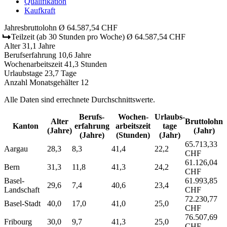
Qualifikation
Kaufkraft
Jahresbruttolohn
Ø 64.587,54 CHF
Teilzeit
(ab 30 Stunden pro Woche)
Ø 64.587,54 CHF
Alter
31,1 Jahre
Berufserfahrung
10,6 Jahre
Wochenarbeitszeit
41,3 Stunden
Urlaubstage
23,7 Tage
Anzahl Monatsgehälter
12
Alle Daten sind errechnete Durchschnittswerte.
Berufs­
Wochen­
Urlaubs­
Alter
Bruttolohn
Kanton
erfahrung
arbeitszeit
tage
(Jahre)
(Jahr)
(Jahre)
(Stunden)
(Jahr)
65.713,33
Aargau
28,3
8,3
41,4
22,2
CHF
61.126,04
Bern
31,3
11,8
41,3
24,2
CHF
Basel-
61.993,85
29,6
7,4
40,6
23,4
Landschaft
CHF
72.230,77
Basel-Stadt
40,0
17,0
41,0
25,0
CHF
76.507,69
Fribourg
30,0
9,7
41,3
25,0
CHF