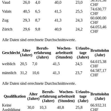
58.951,38
Vaud
26,0
4,0
40,0
23,0
CHF
74.630,77
Valais
40,5
6,5
41,5
25,5
CHF
60.600,00
Zug
29,3
8,7
41,3
24,3
CHF
64.053,46
Zürich
29,6
9,8
40,9
24,2
CHF
Alle Daten sind errechnete Durchschnittswerte.
Berufs­
Wochen­
Urlaubs­
Alter
Bruttolohn
Geschlecht
erfahrung
arbeitszeit
tage
(Jahre)
(Jahr)
(Jahre)
(Stunden)
(Jahre)
64.615,38
weiblich
20,5
7,0
41,5
24,5
CHF
64.587,17
männlich
31,2
10,6
41,3
23,7
CHF
Alle Daten sind errechnete Durchschnittswerte.
Berufs­
Wochen­
Urlaubs­
Alter
Bruttolohn
Qualifikation
erfahrung
arbeitszeit
tage
(Jahre)
(Jahr)
(Jahre)
(Stunden)
(Jahr)
Keine
66.932,31
30,0
10,3
40,8
25,8
Ausbildung
CHF