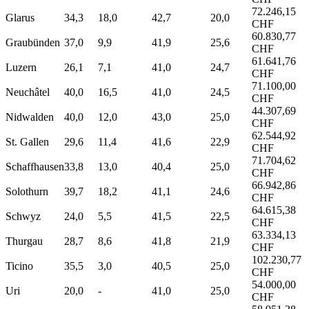
72.246,15
Glarus
34,3
18,0
42,7
20,0
CHF
60.830,77
Graubünden
37,0
9,9
41,9
25,6
CHF
61.641,76
Luzern
26,1
7,1
41,0
24,7
CHF
71.100,00
Neuchâtel
40,0
16,5
41,0
24,5
CHF
44.307,69
Nidwalden
40,0
12,0
43,0
25,0
CHF
62.544,92
St. Gallen
29,6
11,4
41,6
22,9
CHF
71.704,62
Schaffhausen
33,8
13,0
40,4
25,0
CHF
66.942,86
Solothurn
39,7
18,2
41,1
24,6
CHF
64.615,38
Schwyz
24,0
5,5
41,5
22,5
CHF
63.334,13
Thurgau
28,7
8,6
41,8
21,9
CHF
102.230,77
Ticino
35,5
3,0
40,5
25,0
CHF
54.000,00
Uri
20,0
-
41,0
25,0
CHF