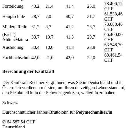
78.406,15
Fortbildung
43,2
21,4
41,4
25,0
CHF
61.538,46
Hauptschule
28,7
7,0
40,7
21,7
CHF
73.088,46
Mittlere Reife
31,2
8,7
41,2
23,7
CHF
(Fach-)
66.400,00
33,7
13,7
41,3
20,7
Abitur/Matura
CHF
63.546,70
Ausbildung
30,4
10,0
41,3
23,8
CHF
68.461,54
Fachhochschule
42,0
21,0
42,0
22,0
CHF
Berechnung der Kaufkraft
Der Kaufkraft-Rechner zeigt Ihnen, was Sie in Deutschland und in
Österreich verdienen müssten, um Ihren derzeitigen Lebensstandard,
den Sie aktuell in in der Schweiz genießen, weiterhin zu halten.
Schweiz
Durchschnittlicher Jahres-Bruttolohn fur
Polymechaniker/in
Ø 64.587,54 CHF
Deutschland