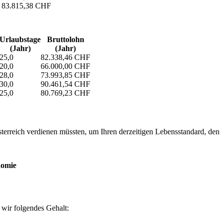
83.815,38 CHF
Urlaubs­tage
Bruttolohn
(Jahr)
(Jahr)
25,0
82.338,46 CHF
20,0
66.000,00 CHF
28,0
73.993,85 CHF
30,0
90.461,54 CHF
25,0
80.769,23 CHF
erreich verdienen müssten, um Ihren derzeitigen Lebensstandard, den Si
nomie
wir folgendes Gehalt: