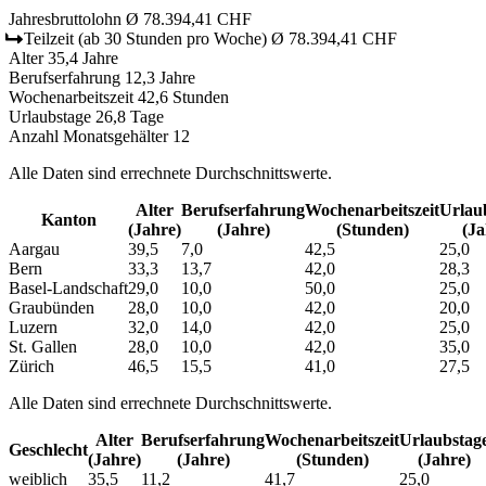
Jahresbruttolohn
Ø 78.394,41 CHF
Teilzeit
(ab 30 Stunden pro Woche)
Ø 78.394,41 CHF
Alter
35,4 Jahre
Berufserfahrung
12,3 Jahre
Wochenarbeitszeit
42,6 Stunden
Urlaubstage
26,8 Tage
Anzahl Monatsgehälter
12
Alle Daten sind errechnete Durchschnittswerte.
Alter
Berufs­erfahrung
Wochen­arbeitszeit
Urlaub
Kanton
(Jahre)
(Jahre)
(Stunden)
(Ja
Aargau
39,5
7,0
42,5
25,0
Bern
33,3
13,7
42,0
28,3
Basel-Landschaft
29,0
10,0
50,0
25,0
Graubünden
28,0
10,0
42,0
20,0
Luzern
32,0
14,0
42,0
25,0
St. Gallen
28,0
10,0
42,0
35,0
Zürich
46,5
15,5
41,0
27,5
Alle Daten sind errechnete Durchschnittswerte.
Alter
Berufs­erfahrung
Wochen­arbeitszeit
Urlaubs­tag
Geschlecht
(Jahre)
(Jahre)
(Stunden)
(Jahre)
weiblich
35,5
11,2
41,7
25,0