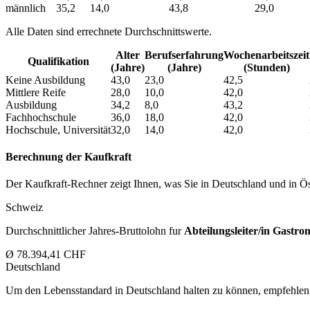
männlich
35,2
14,0
43,8
29,0
Alle Daten sind errechnete Durchschnittswerte.
Alter
Berufs­erfahrung
Wochen­arbeitszeit
Qualifikation
(Jahre)
(Jahre)
(Stunden)
Keine Ausbildung
43,0
23,0
42,5
Mittlere Reife
28,0
10,0
42,0
Ausbildung
34,2
8,0
43,2
Fachhochschule
36,0
18,0
42,0
Hochschule, Universität
32,0
14,0
42,0
Berechnung der Kaufkraft
Der Kaufkraft-Rechner zeigt Ihnen, was Sie in Deutschland und in Öst
Schweiz
Durchschnittlicher Jahres-Bruttolohn fur
Abteilungsleiter/in Gastro
Ø 78.394,41 CHF
Deutschland
Um den Lebensstandard in Deutschland halten zu können, empfehlen 