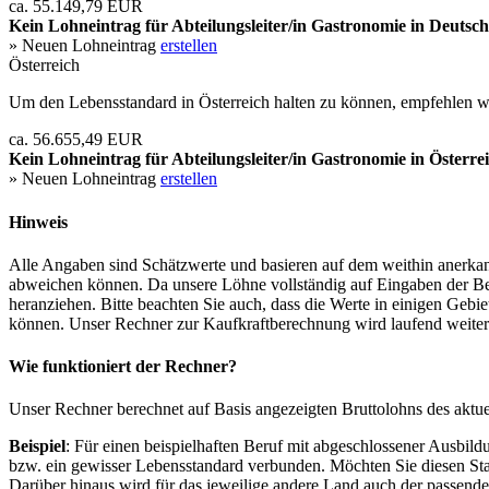
ca. 55.149,79 EUR
Kein Lohneintrag für
Abteilungsleiter/in Gastronomie
in Deutsch
» Neuen Lohneintrag
erstellen
Österreich
Um den Lebensstandard in Österreich halten zu können, empfehlen wi
ca. 56.655,49 EUR
Kein Lohneintrag für
Abteilungsleiter/in Gastronomie
in Österre
» Neuen Lohneintrag
erstellen
Hinweis
Alle Angaben sind Schätzwerte und basieren auf dem weithin anerkann
abweichen können. Da unsere Löhne vollständig auf Eingaben der Bes
heranziehen. Bitte beachten Sie auch, dass die Werte in einigen Gebi
können. Unser Rechner zur Kaufkraftberechnung wird laufend weiter op
Wie funktioniert der Rechner?
Unser Rechner berechnet auf Basis angezeigten Bruttolohns des aktu
Beispiel
: Für einen beispielhaften Beruf mit abgeschlossener Ausbil
bzw. ein gewisser Lebensstandard verbunden. Möchten Sie diesen Stan
Darüber hinaus wird für das jeweilige andere Land auch der passend