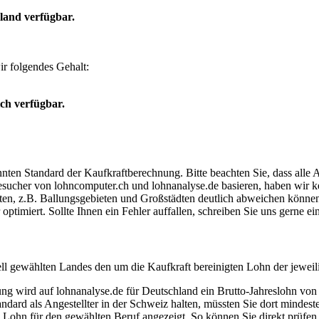
land verfügbar.
r folgendes Gehalt:
ich verfügbar.
ten Standard der Kaufkraftberechnung. Bitte beachten Sie, dass alle 
ucher von lohncomputer.ch und lohnanalyse.de basieren, haben wir kei
eten, z.B. Ballungsgebieten und Großstädten deutlich abweichen können
timiert. Sollte Ihnen ein Fehler auffallen, schreiben Sie uns gerne e
ell gewählten Landes den um die Kaufkraft bereinigten Lohn der jeweil
dung wird auf lohnanalyse.de für Deutschland ein Brutto-Jahreslohn vo
dard als Angestellter in der Schweiz halten, müssten Sie dort mindes
e Lohn für den gewählten Beruf angezeigt. So können Sie direkt prüfen