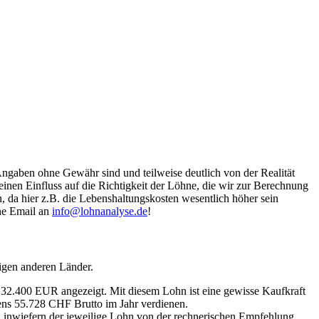
Angaben ohne Gewähr sind und teilweise deutlich von der Realität
nen Einfluss auf die Richtigkeit der Löhne, die wir zur Berechnung
, da hier z.B. die Lebenshaltungskosten wesentlich höher sein
ine Email an
info@lohnanalyse.de
!
igen anderen Länder.
n 32.400 EUR angezeigt. Mit diesem Lohn ist eine gewisse Kaufkraft
tens 55.728 CHF Brutto im Jahr verdienen.
, inwiefern der jeweilige Lohn von der rechnerischen Empfehlung