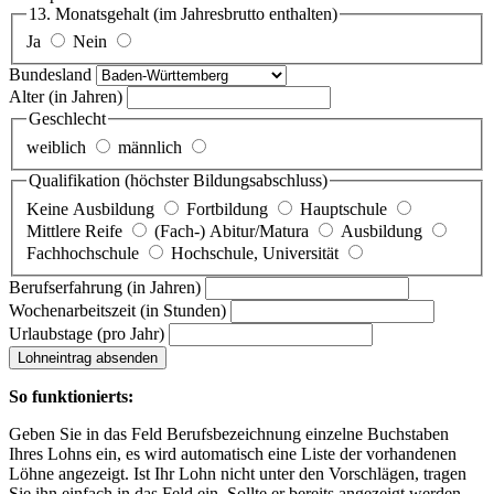
13. Monatsgehalt
(im Jahresbrutto enthalten)
Ja
Nein
Bundesland
Alter
(in Jahren)
Geschlecht
weiblich
männlich
Qualifikation
(höchster Bildungsabschluss)
Keine Ausbildung
Fortbildung
Hauptschule
Mittlere Reife
(Fach-) Abitur/Matura
Ausbildung
Fachhochschule
Hochschule, Universität
Berufserfahrung
(in Jahren)
Wochenarbeitszeit
(in Stunden)
Urlaubstage
(pro Jahr)
Lohneintrag absenden
So funktionierts:
Geben Sie in das Feld Berufsbezeichnung einzelne Buchstaben
Ihres Lohns ein, es wird automatisch eine Liste der vorhandenen
Löhne angezeigt. Ist Ihr Lohn nicht unter den Vorschlägen, tragen
Sie ihn einfach in das Feld ein. Sollte er bereits angezeigt werden,