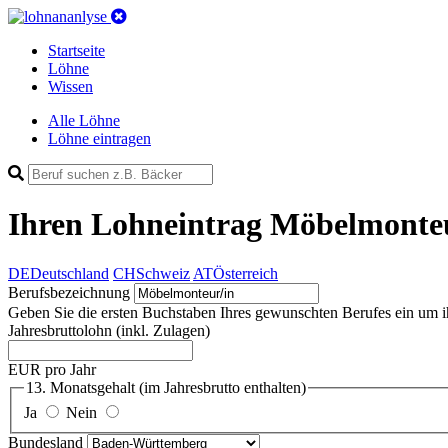
Startseite
Löhne
Wissen
Alle Löhne
Löhne eintragen
Ihren Lohneintrag
Möbelmonteu
DE
Deutschland
CH
Schweiz
AT
Österreich
Berufsbezeichnung
Geben Sie die ersten Buchstaben Ihres gewunschten Berufes ein um ihn 
Jahresbruttolohn
(inkl. Zulagen)
EUR pro Jahr
13. Monatsgehalt
(im Jahresbrutto enthalten)
Ja
Nein
Bundesland