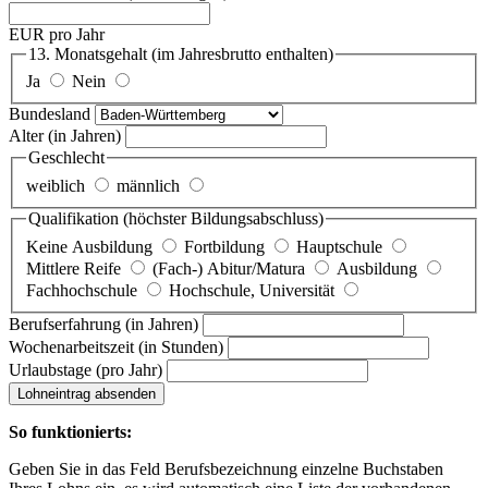
EUR pro Jahr
13. Monatsgehalt
(im Jahresbrutto enthalten)
Ja
Nein
Bundesland
Alter
(in Jahren)
Geschlecht
weiblich
männlich
Qualifikation
(höchster Bildungsabschluss)
Keine Ausbildung
Fortbildung
Hauptschule
Mittlere Reife
(Fach-) Abitur/Matura
Ausbildung
Fachhochschule
Hochschule, Universität
Berufserfahrung
(in Jahren)
Wochenarbeitszeit
(in Stunden)
Urlaubstage
(pro Jahr)
Lohneintrag absenden
So funktionierts:
Geben Sie in das Feld Berufsbezeichnung einzelne Buchstaben