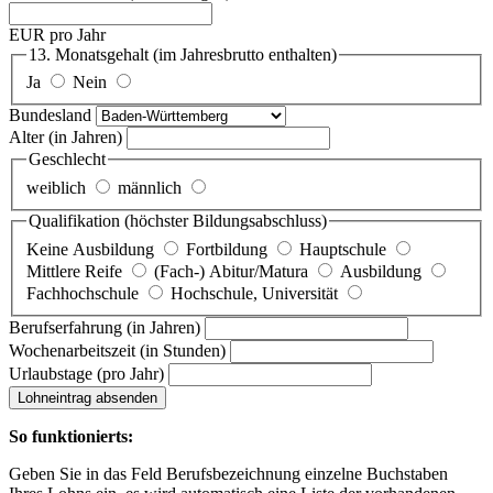
EUR pro Jahr
13. Monatsgehalt
(im Jahresbrutto enthalten)
Ja
Nein
Bundesland
Alter
(in Jahren)
Geschlecht
weiblich
männlich
Qualifikation
(höchster Bildungsabschluss)
Keine Ausbildung
Fortbildung
Hauptschule
Mittlere Reife
(Fach-) Abitur/Matura
Ausbildung
Fachhochschule
Hochschule, Universität
Berufserfahrung
(in Jahren)
Wochenarbeitszeit
(in Stunden)
Urlaubstage
(pro Jahr)
Lohneintrag absenden
So funktionierts:
Geben Sie in das Feld Berufsbezeichnung einzelne Buchstaben