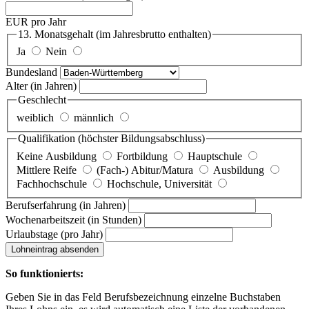
EUR pro Jahr
13. Monatsgehalt
(im Jahresbrutto enthalten)
Ja
Nein
Bundesland
Alter
(in Jahren)
Geschlecht
weiblich
männlich
Qualifikation
(höchster Bildungsabschluss)
Keine Ausbildung
Fortbildung
Hauptschule
Mittlere Reife
(Fach-) Abitur/Matura
Ausbildung
Fachhochschule
Hochschule, Universität
Berufserfahrung
(in Jahren)
Wochenarbeitszeit
(in Stunden)
Urlaubstage
(pro Jahr)
Lohneintrag absenden
So funktionierts:
Geben Sie in das Feld Berufsbezeichnung einzelne Buchstaben