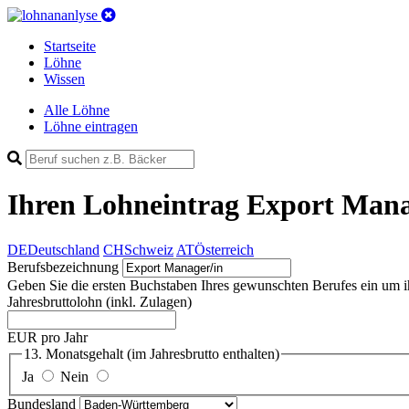
Startseite
Löhne
Wissen
Alle Löhne
Löhne eintragen
Ihren Lohneintrag
Export Mana
DE
Deutschland
CH
Schweiz
AT
Österreich
Berufsbezeichnung
Geben Sie die ersten Buchstaben Ihres gewunschten Berufes ein um ihn 
Jahresbruttolohn
(inkl. Zulagen)
EUR pro Jahr
13. Monatsgehalt
(im Jahresbrutto enthalten)
Ja
Nein
Bundesland