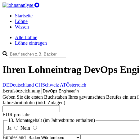
Startseite
Löhne
Wissen
Alle Löhne
Löhne eintragen
Ihren Lohneintrag
DevOps Engi
DE
Deutschland
CH
Schweiz
AT
Österreich
Berufsbezeichnung
Geben Sie die ersten Buchstaben Ihres gewunschten Berufes ein um ihn 
Jahresbruttolohn
(inkl. Zulagen)
EUR pro Jahr
13. Monatsgehalt
(im Jahresbrutto enthalten)
Ja
Nein
Bundesland